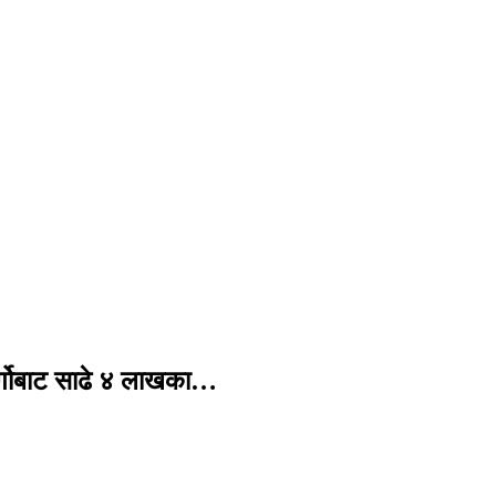
र्गोबाट साढे ४ लाखका…