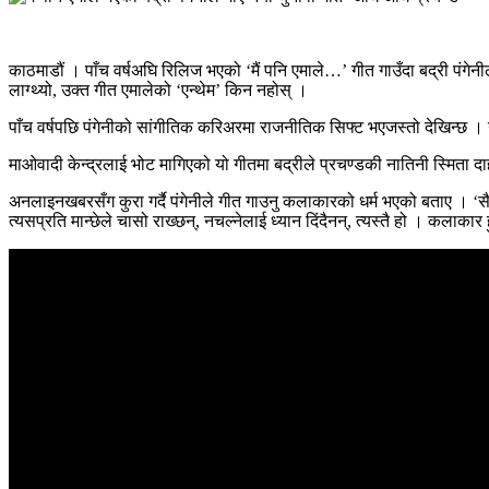
काठमाडौं । पाँच वर्षअघि रिलिज भएको ‘मैं पनि एमाले…’ गीत गाउँदा बद्री पंगे
लाग्थ्यो, उक्त गीत एमालेको ‘एन्थेम’ किन नहोस् ।
पाँच वर्षपछि पंगेनीको सांगीतिक करिअरमा राजनीतिक सिफ्ट भएजस्तो देखिन्छ । 
माओवादी केन्द्रलाई भोट मागिएको यो गीतमा बद्रीले प्रचण्डकी नातिनी स्मिता
अनलाइनखबरसँग कुरा गर्दै पंगेनीले गीत गाउनु कलाकारको धर्म भएको बताए । ‘सै प
त्यसप्रति मान्छेले चासो राख्छन्, नचल्नेलाई ध्यान दिंदैनन्, त्यस्तै हो । कलाकार