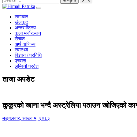
समाचार
खेलकुद
अन्तराष्ट्रिय
कला मनोरञ्जन
रोचक
अर्थ वाणिज्य
स्वास्थ्य
विज्ञान / प्रविधि
प्रवास
लुम्बिनी प्रदेश
ताजा अपडेट
कुकुरको खाना भन्दै अस्ट्रेलिया पठाउन खोजिएको का
मङ्गलवार, साउन ५, २०८३