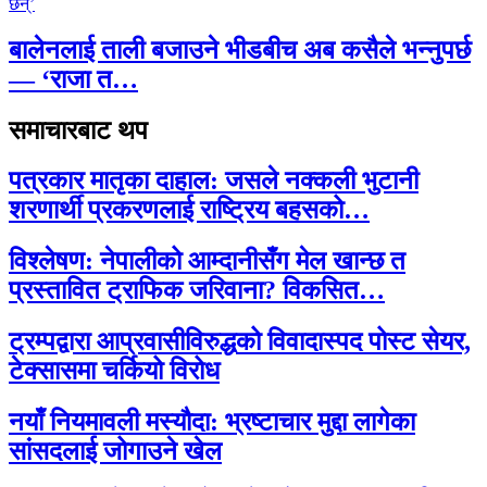
बालेनलाई ताली बजाउने भीडबीच अब कसैले भन्नुपर्छ
— ‘राजा त…
समाचारबाट थप
पत्रकार मातृका दाहाल: जसले नक्कली भुटानी
शरणार्थी प्रकरणलाई राष्ट्रिय बहसको…
विश्लेषण: नेपालीको आम्दानीसँग मेल खान्छ त
प्रस्तावित ट्राफिक जरिवाना? विकसित…
ट्रम्पद्वारा आप्रवासीविरुद्धको विवादास्पद पोस्ट सेयर,
टेक्सासमा चर्कियो विरोध
नयाँ नियमावली मस्यौदा: भ्रष्टाचार मुद्दा लागेका
सांसदलाई जोगाउने खेल