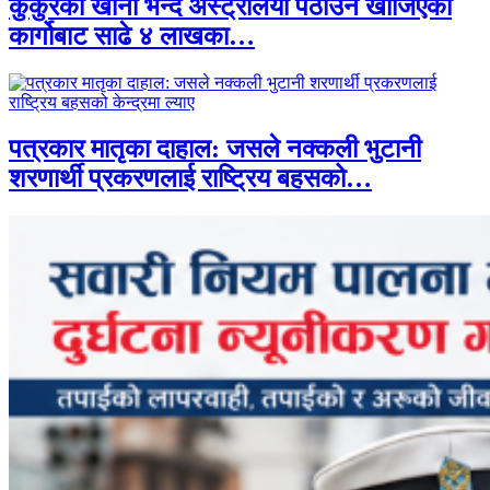
कुकुरको खाना भन्दै अस्ट्रेलिया पठाउन खोजिएको
कार्गोबाट साढे ४ लाखका…
पत्रकार मातृका दाहाल: जसले नक्कली भुटानी
शरणार्थी प्रकरणलाई राष्ट्रिय बहसको…