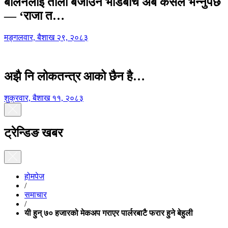
बालेनलाई ताली बजाउने भीडबीच अब कसैले भन्नुपर्छ
— ‘राजा त…
मङ्गलवार, बैशाख २९, २०८३
अझै नि लोकतन्त्र आको छैन है…
शुक्रवार, बैशाख ११, २०८३
ट्रेन्डिङ खबर
होमपेज
/
समाचार
/
यी हुन् ७० हजारको मेकअप गराएर पार्लरबाटै फरार हुने बेहुली