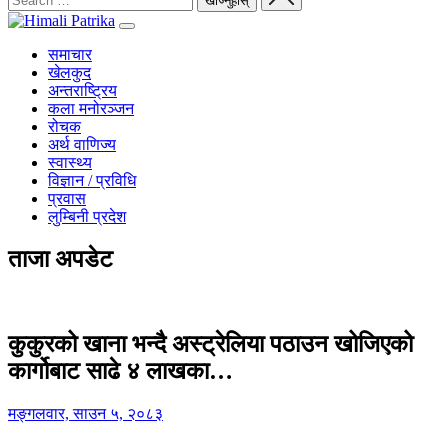
समाचार
खेलकुद
अन्तराष्ट्रिय
कला मनोरञ्जन
रोचक
अर्थ वाणिज्य
स्वास्थ्य
विज्ञान / प्रविधि
प्रवास
लुम्बिनी प्रदेश
ताजा अपडेट
कुकुरको खाना भन्दै अस्ट्रेलिया पठाउन खोजिएको
कार्गोबाट साढे ४ लाखका…
मङ्गलवार, साउन ५, २०८३