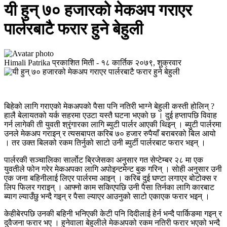
यी हुन् ७० हजारको मेकअप गराएर
पार्लरबाटै फरार हुने बेहुली
Himali Patrika
प्रकाशित मिती -
१८ कार्तिक २०७९, शुक्रवार
बिहेको लागि गराएको मेकअपको पैसा पनि नतिरी भाग्ने बेहुली कस्ती होलिन् ?
हालै बेलायतको यर्क सहरमा एउटा यस्तै घटना भएको छ । दुई हप्तापछि विवाह
गर्न लागेकी ती युवती श्रृंगारका लागि ब्युटी पार्लर आएकी थिइन् । ब्युटी पार्लरमा
उनले मेकअप गराइन् र त्यसबापत करिब ७० हजार रुपैयाँ बराबरको बिल आयो
। तर उक्त बिलको रकम तिर्नुको साटो उनी ब्युर्टी पार्लरबाट फरार भइन् ।
पार्लरकी सञ्चालिका सार्लोट ब्रिजेसका अनुसार गत सेप्टेम्बर २८ मा एक
युवतीले फोन गरेर मेकअपका लागि अपोइन्टमेन्ट बुक गरिन् । सोही अनुसार उनी
एक जना बहिनीलाई लिएर पार्लरमा आइन् । करिब दुई घण्टा लगाएर बोटोक्स र
लिप फिलर गराइन् । आफ्नो काम सकिएपछि उनी पैसा तिर्नका लागि कारबाट
ब्याग ल्याउँछु भन्दै गइन् र पैसा ल्याएर आउनुको साटो एकाएक फरार भइन् ।
केहीबेरपछि उनकी बहिनी भनिएकी केटी पनि दिदीलाई हेर्न भन्दै पार्किङमा गइन् र
दुवैजना फरार भए । हुनेवाला बेहुलीले मेकअपको रकम नतिरी फरार भएको भन्दै