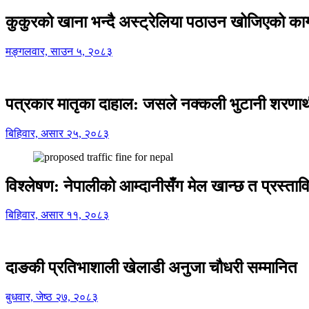
कुकुरको खाना भन्दै अस्ट्रेलिया पठाउन खोजिएको का
मङ्गलवार, साउन ५, २०८३
पत्रकार मातृका दाहाल: जसले नक्कली भुटानी शरणार
बिहिवार, असार २५, २०८३
विश्लेषण: नेपालीको आम्दानीसँग मेल खान्छ त प्रस्
बिहिवार, असार ११, २०८३
दाङकी प्रतिभाशाली खेलाडी अनुजा चौधरी सम्मानित
बुधवार, जेष्ठ २७, २०८३