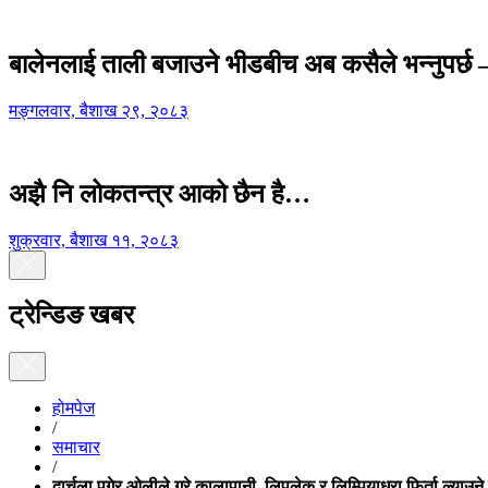
बालेनलाई ताली बजाउने भीडबीच अब कसैले भन्नुपर्
मङ्गलवार, बैशाख २९, २०८३
अझै नि लोकतन्त्र आको छैन है…
शुक्रवार, बैशाख ११, २०८३
ट्रेन्डिङ खबर
होमपेज
/
समाचार
/
दार्चुला पुगेर ओलीले गरे कालापानी, लिपुलेक र लिम्पियाधुरा फिर्ता ल्याउने ग