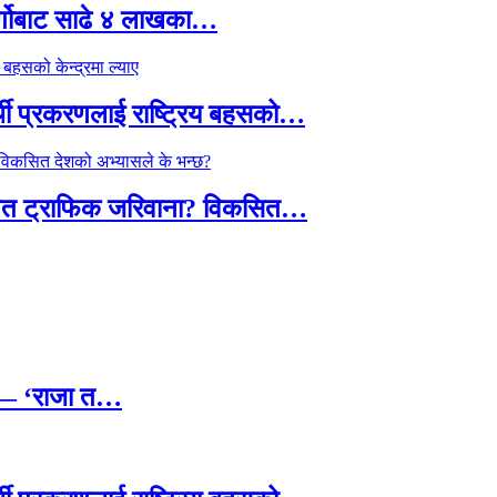
र्गोबाट साढे ४ लाखका…
्थी प्रकरणलाई राष्ट्रिय बहसको…
तावित ट्राफिक जरिवाना? विकसित…
छ — ‘राजा त…