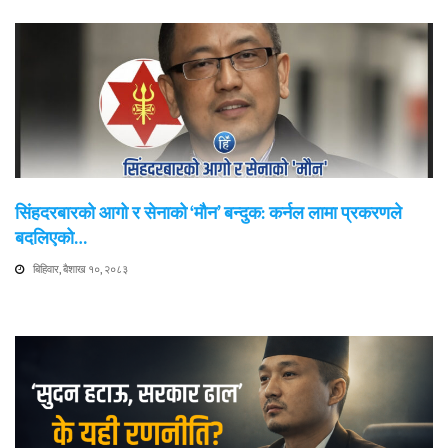
सिंहदरबारको आगो र सेनाको ‘मौन’ बन्दुक: कर्नल लामा प्रकरणले
बदलिएको…
बिहिवार, बैशाख १०, २०८३