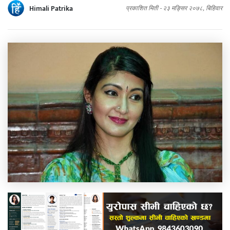
Himali Patrika
प्रकाशित मिती -
२३ मङ्सिर २०७८, बिहिवार