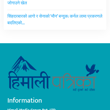
जोगाउने खेल
सिंहदरबारको आगो र सेनाको ‘मौन’ बन्दुक: कर्नल लामा प्रकरणले
बदलिएको…
Information