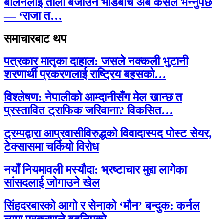
बालेनलाई ताली बजाउने भीडबीच अब कसैले भन्नुपर्छ
— ‘राजा त…
समाचारबाट थप
पत्रकार मातृका दाहाल: जसले नक्कली भुटानी
शरणार्थी प्रकरणलाई राष्ट्रिय बहसको…
विश्लेषण: नेपालीको आम्दानीसँग मेल खान्छ त
प्रस्तावित ट्राफिक जरिवाना? विकसित…
ट्रम्पद्वारा आप्रवासीविरुद्धको विवादास्पद पोस्ट सेयर,
टेक्सासमा चर्कियो विरोध
नयाँ नियमावली मस्यौदा: भ्रष्टाचार मुद्दा लागेका
सांसदलाई जोगाउने खेल
सिंहदरबारको आगो र सेनाको ‘मौन’ बन्दुक: कर्नल