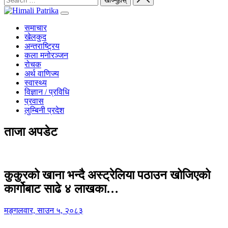
समाचार
खेलकुद
अन्तराष्ट्रिय
कला मनोरञ्जन
रोचक
अर्थ वाणिज्य
स्वास्थ्य
विज्ञान / प्रविधि
प्रवास
लुम्बिनी प्रदेश
ताजा अपडेट
कुकुरको खाना भन्दै अस्ट्रेलिया पठाउन खोजिएको
कार्गोबाट साढे ४ लाखका…
मङ्गलवार, साउन ५, २०८३