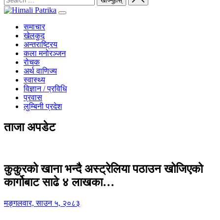
समाचार
खेलकुद
अन्तराष्ट्रिय
कला मनोरञ्जन
रोचक
अर्थ वाणिज्य
स्वास्थ्य
विज्ञान / प्रविधि
प्रवास
लुम्बिनी प्रदेश
ताजा अपडेट
कुकुरको खाना भन्दै अस्ट्रेलिया पठाउन खोजिएको
कार्गोबाट साढे ४ लाखका…
मङ्गलवार, साउन ५, २०८३