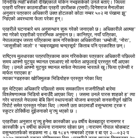
दिनदेखि त्यहीँ बसेको देखिएकाले यकिन नभइसकेको उनले बताए। जिल्ला
प्रहरी परिसर काठमाडौंका प्रहरी उपरीक्षक (एसपी) दिनेशराज मैनालीका
अनुसार पत्रकार अधिकारी उक्त होटलको कोठा नम्बर ५०२ मा पंखामा झु’
न्डिएको अवस्थामा फेला परेका हुन्।
प्रहरीले घटनाबारे थप अनुसन्धान सुरू गरेको जनाएको छ। अधिकारीले आत्मह’
त्या गरेको प्रहरीको प्रारम्भिक अनुमान छ। कान्तिपुर, नयाँ पत्रिका,
नेपाललाइभ जस्ता पत्रिकामा काम गरिसकेका अधिकारीका ‘धम्बोजी, ‘नोरा’,
‘जासुसीको जालो’ र ‘चक्रव्यूहमा चन्द्रसूर्य’ किताब पनि प्रकाशित छन्।
राष्ट्रिय मुलधारका पत्रपत्रिकामा काम गरिसकेका पत्रकार अधिकारी पछिल्लो
समय आफ्नो युट्युव च्यानल एसआरए सो मार्फत आफुलाई प्रस्तुत गर्दै आएका
थिए ।उनले आफ्नो युट्युव च्यानल मार्फत नेपालमा भारतले खु।फिया एजेन्सी र
मार्फत गराएका ह’
त्याका’ण्डहरुका खोजिमुलक भिडियोहरु प्रस्तुत गरेका थिए
मृत भेटिएका अधिकारि पछिल्लो समय समकालिन राजनीतिको बारेमा
विश्लेषणात्मक भिडियो बनाउँदै आएका थिए । जसमा उनले पारस शाहको ह’ त्या
गरेर भारतले नेपालमा बेबि किगं स्थापनाको योजना बनाएको सनसनीपूर्ण खोजि
रिपोर्ट समेत प्रस्तुत गरेका थिए ।त्यस्तै उता काठमाडौं वसुन्धरामा ट्रक र
स्कुटर ठोक्किँदा दुईजनाको मृ’त्यु भएको छ ।
प्रहरीका अनुसार मृ’त्यु हुनेमा कास्कीका ४७ वर्षीय बेलबहादुर रानामगर र
कास्कीकै ४१ वर्षीया कल्पना रानामगर रहेका छन् ।नारायण गोपाल चोकबाट
वसुन्धरातर्फको सडकमा ना ८ ख १८४१ नम्बरको ट्रक र बा प्र २—०३२ प