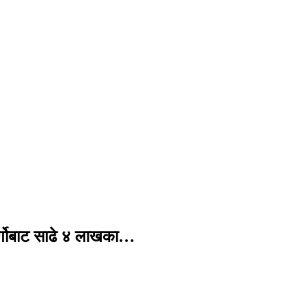
र्गोबाट साढे ४ लाखका…