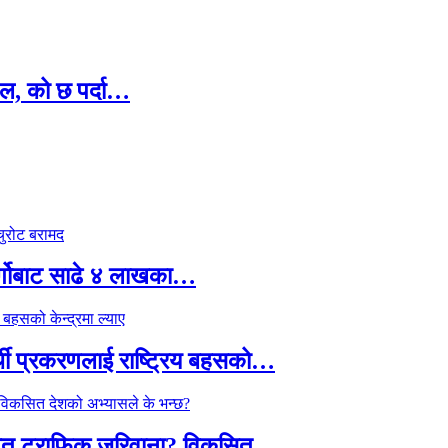
ल, को छ पर्दा…
र्गोबाट साढे ४ लाखका…
्थी प्रकरणलाई राष्ट्रिय बहसको…
तावित ट्राफिक जरिवाना? विकसित…