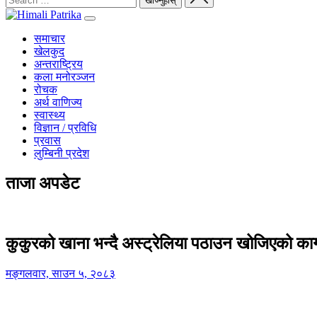
समाचार
खेलकुद
अन्तराष्ट्रिय
कला मनोरञ्जन
रोचक
अर्थ वाणिज्य
स्वास्थ्य
विज्ञान / प्रविधि
प्रवास
लुम्बिनी प्रदेश
ताजा अपडेट
कुकुरको खाना भन्दै अस्ट्रेलिया पठाउन खोजिएको का
मङ्गलवार, साउन ५, २०८३