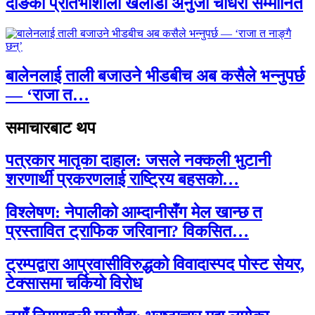
दाङकी प्रतिभाशाली खेलाडी अनुजा चौधरी सम्मानित
बालेनलाई ताली बजाउने भीडबीच अब कसैले भन्नुपर्छ
— ‘राजा त…
समाचारबाट थप
पत्रकार मातृका दाहाल: जसले नक्कली भुटानी
शरणार्थी प्रकरणलाई राष्ट्रिय बहसको…
विश्लेषण: नेपालीको आम्दानीसँग मेल खान्छ त
प्रस्तावित ट्राफिक जरिवाना? विकसित…
ट्रम्पद्वारा आप्रवासीविरुद्धको विवादास्पद पोस्ट सेयर,
टेक्सासमा चर्कियो विरोध