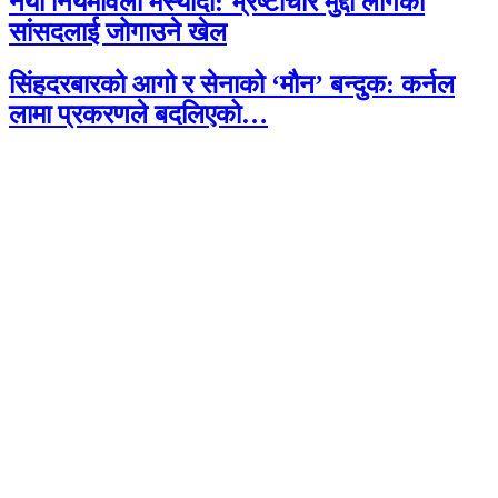
नयाँ नियमावली मस्यौदा: भ्रष्टाचार मुद्दा लागेका
सांसदलाई जोगाउने खेल
सिंहदरबारको आगो र सेनाको ‘मौन’ बन्दुक: कर्नल
लामा प्रकरणले बदलिएको…