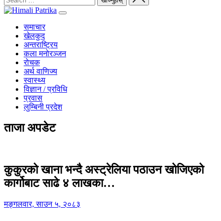
समाचार
खेलकुद
अन्तराष्ट्रिय
कला मनोरञ्जन
रोचक
अर्थ वाणिज्य
स्वास्थ्य
विज्ञान / प्रविधि
प्रवास
लुम्बिनी प्रदेश
ताजा अपडेट
कुकुरको खाना भन्दै अस्ट्रेलिया पठाउन खोजिएको
कार्गोबाट साढे ४ लाखका…
मङ्गलवार, साउन ५, २०८३