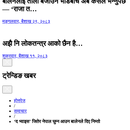
बालेनलाई ताली बजाउने भीडबीच अब कसैले भन्नुपर्छ
— ‘राजा त…
मङ्गलवार, बैशाख २९, २०८३
अझै नि लोकतन्त्र आको छैन है…
शुक्रवार, बैशाख ११, २०८३
ट्रेन्डिङ खबर
होमपेज
/
समाचार
/
‘द भ्वाइस’ जितेर नेपाल घुम्न आउन बालेनले दिए निम्तो