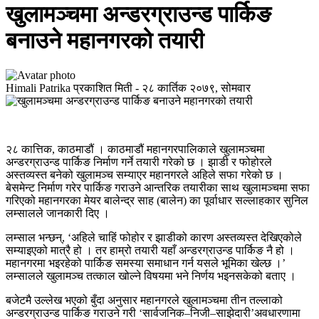
खुलामञ्चमा अन्डरग्राउन्ड पार्किङ
बनाउने महानगरको तयारी
Himali Patrika
प्रकाशित मिती -
२८ कार्तिक २०७९, सोमवार
२८ कात्तिक, काठमाडौं । काठमाडौं महानगरपालिकाले खुलामञ्चमा
अन्डरग्राउन्ड पार्किङ निर्माण गर्ने तयारी गरेको छ । झाडी र फोहोरले
अस्तव्यस्त बनेको खुलामञ्च सम्याएर महानगरले अहिले सफा गरेको छ ।
बेसमेन्ट निर्माण गरेर पार्किङ गराउने आन्तरिक तयारीका साथ खुलामञ्चमा सफा
गरिएको महानगरका मेयर बालेन्द्र साह (बालेन) का पूर्वाधार सल्लाहकार सुनिल
लम्सालले जानकारी दिए ।
लम्साल भन्छन्, ‘अहिले चाहिं फोहोर र झाडीको कारण अस्तव्यस्त देखिएकोले
सम्याइएको मात्रै हो । तर हाम्रो तयारी यहाँ अन्डरग्राउन्ड पार्किङ नै हो ।
महानगरमा भइरहेको पार्किङ समस्या समाधान गर्न यसले भूमिका खेल्छ ।’
लम्सालले खुलामञ्च तत्काल खोल्ने विषयमा भने निर्णय भइनसकेको बताए ।
बजेटमै उल्लेख भएको बुँदा अनुसार महानगरले खुलामञ्चमा तीन तल्लाको
अन्डरग्राउन्ड पार्किङ गराउने गरी ‘सार्वजनिक–निजी–साझेदारी’अवधारणामा