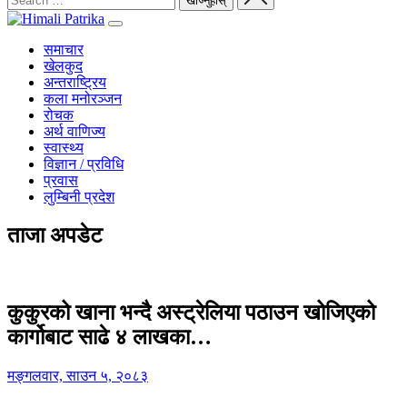
समाचार
खेलकुद
अन्तराष्ट्रिय
कला मनोरञ्जन
रोचक
अर्थ वाणिज्य
स्वास्थ्य
विज्ञान / प्रविधि
प्रवास
लुम्बिनी प्रदेश
ताजा अपडेट
कुकुरको खाना भन्दै अस्ट्रेलिया पठाउन खोजिएको
कार्गोबाट साढे ४ लाखका…
मङ्गलवार, साउन ५, २०८३