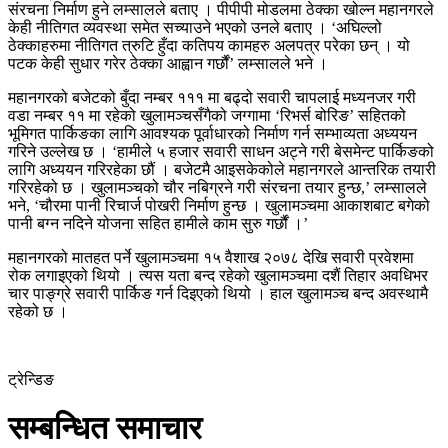
संरचना निर्माण हुने लम्सालले बताए । पीपीपी मोडलमा ठेक्का खोल्न महानगरले
केही नीतिगत व्यवस्था समेत सच्याउने भएको उनले बताए । ‘अघिल्लो
ठेक्काहरुमा नीतिगत त्रुटि हुँदा कतिपय कामहरु अलपत्र परेका छन् । यो
पटक केही सुधार गरेर ठेक्का आह्वान गर्छौं’ लम्सालले भने ।
महानगरको बजेटको बुँदा नम्बर १११ मा बढ्दो सवारी चापलाई मध्यनजर गरी
वडा नम्बर ११ मा रहेको खुलामञ्चसँगैको जग्गामा ‘रिभर्स बोरिङ’ सहितको
भूमिगत पार्किङका लागि आवश्यक पूर्वाधारको निर्माण गर्न सम्भाव्यता अध्ययन
गरिने उल्लेख छ । ‘हामीले ५ हजार सवारी साधन अट्ने गरी बेसमेन्ट पार्किङको
लागि अध्ययन गरिरहेका छौं । बजेटमै आइसकेकोले महानगरले आन्तरिक तयारी
गरिरहेको छ । खुलामञ्चको चौर नबिग्रने गरी संरचना तयार हुन्छ,’ लम्सालले
भने, ‘चौरमा पानी रिचार्ज पोखरी निर्माण हुन्छ । खुलामञ्चमा आकाशबाट बगेको
पानी बग्न नदिने योजना सहित हामीले काम सुरु गर्छौं ।’
महानगरको मातहत पर्ने खुलामञ्चमा १५ वैशाख २०७८ देखि सवारी प्रवेशमा
रोक लगाइएको थियो । त्यस यता बन्द रहेको खुलामञ्चमा दशैं तिहार अवधिभर
चार पाङ्ग्रे सवारी पार्किङ गर्न दिइएको थियो । हाल खुलामञ्च बन्द अवस्थामै
रहेको छ ।
ट्रेन्डिङ
सम्बन्धित समाचार