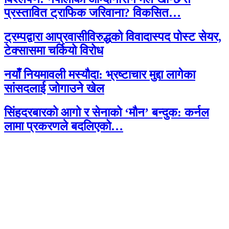
प्रस्तावित ट्राफिक जरिवाना? विकसित…
ट्रम्पद्वारा आप्रवासीविरुद्धको विवादास्पद पोस्ट सेयर,
टेक्सासमा चर्कियो विरोध
नयाँ नियमावली मस्यौदा: भ्रष्टाचार मुद्दा लागेका
सांसदलाई जोगाउने खेल
सिंहदरबारको आगो र सेनाको ‘मौन’ बन्दुक: कर्नल
लामा प्रकरणले बदलिएको…