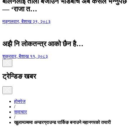
बालेनलाई ताली बजाउने भीडबीच अब कसैले भन्नुपर्छ
— ‘राजा त…
मङ्गलवार, बैशाख २९, २०८३
अझै नि लोकतन्त्र आको छैन है…
शुक्रवार, बैशाख ११, २०८३
ट्रेन्डिङ खबर
होमपेज
/
समाचार
/
खुलामञ्चमा अन्डरग्राउन्ड पार्किङ बनाउने महानगरको तयारी