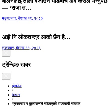
बालेनलाई ताली बजाउने भीडबीच अब कसैले भन्नुपर्छ
— ‘राजा त…
मङ्गलवार, बैशाख २९, २०८३
अझै नि लोकतन्त्र आको छैन है…
शुक्रवार, बैशाख ११, २०८३
ट्रेन्डिङ खबर
होमपेज
/
विचार
/
भ्रष्टाचार र कुशासनले उब्जाएको राजावादी उत्साह