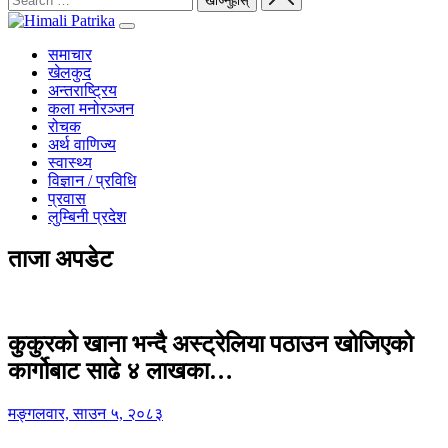
समाचार
खेलकुद
अन्तराष्ट्रिय
कला मनोरञ्जन
रोचक
अर्थ वाणिज्य
स्वास्थ्य
विज्ञान / प्रविधि
प्रवास
लुम्बिनी प्रदेश
ताजा अपडेट
कुकुरको खाना भन्दै अस्ट्रेलिया पठाउन खोजिएको
कार्गोबाट साढे ४ लाखका…
मङ्गलवार, साउन ५, २०८३