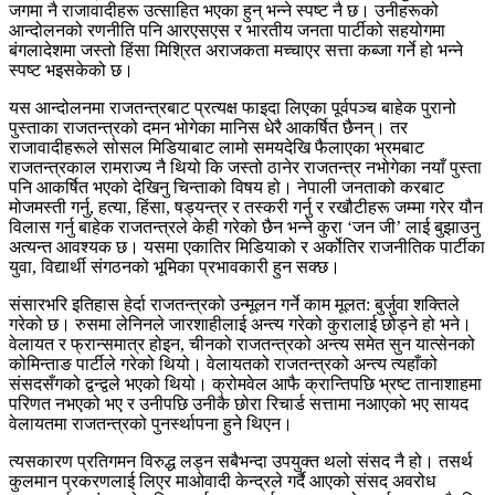
जगमा नै राजावादीहरू उत्साहित भएका हुन् भन्ने स्पष्ट नै छ। उनीहरूको
आन्दोलनको रणनीति पनि आरएसएस र भारतीय जनता पार्टीको सहयोगमा
बंगलादेशमा जस्तो हिंसा मिश्रित अराजकता मच्चाएर सत्ता कब्जा गर्ने हो भन्ने
स्पष्ट भइसकेको छ।
यस आन्दोलनमा राजतन्त्रबाट प्रत्यक्ष फाइदा लिएका पूर्वपञ्च बाहेक पुरानो
पुस्ताका राजतन्त्रको दमन भोगेका मानिस धेरै आकर्षित छैनन्। तर
राजावादीहरूले सोसल मिडियाबाट लामो समयदेखि फैलाएका भ्रमबाट
राजतन्त्रकाल रामराज्य नै थियो कि जस्तो ठानेर राजतन्त्र नभोगेका नयाँ पुस्ता
पनि आकर्षित भएको देखिनु चिन्ताको विषय हो। नेपाली जनताको करबाट
मोजमस्ती गर्नु, हत्या, हिंसा, षड्यन्त्र र तस्करी गर्नु र रखौटीहरू जम्मा गरेर यौन
विलास गर्नु बाहेक राजतन्त्रले केही गरेको छैन भन्ने कुरा ‘जन जी’ लाई बुझाउनु
अत्यन्त आवश्यक छ। यसमा एकातिर मिडियाको र अर्कोतिर राजनीतिक पार्टीका
युवा, विद्यार्थी संगठनको भूमिका प्रभावकारी हुन सक्छ।
संसारभरि इतिहास हेर्दा राजतन्त्रको उन्मूलन गर्ने काम मूलत: बुर्जुवा शक्तिले
गरेको छ। रुसमा लेनिनले जारशाहीलाई अन्त्य गरेको कुरालाई छोड्ने हो भने।
वेलायत र फ्रान्समात्र होइन, चीनको राजतन्त्रको अन्त्य समेत सुन यात्सेनको
कोमिन्ताङ पार्टीले गरेको थियो। वेलायतको राजतन्त्रको अन्त्य त्यहाँको
संसदसँगको द्वन्द्वले भएको थियो। क्रोमवेल आफै क्रान्तिपछि भ्रष्ट तानाशाहमा
परिणत नभएको भए र उनीपछि उनीकै छोरा रिचार्ड सत्तामा नआएको भए सायद
वेलायतमा राजतन्त्रको पुनर्स्थापना हुने थिएन।
त्यसकारण प्रतिगमन विरुद्ध लड्न सबैभन्दा उपयुक्त थलो संसद नै हो। तसर्थ
कुलमान प्रकरणलाई लिएर माओवादी केन्द्रले गर्दै आएको संसद अवरोध