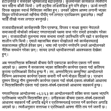
हटाउनुपर्छ र संसदको भूमिकालाई बढाउनुपर्छ। कुलमानको कार्यकाल त्यसैपनि
चार महिना बाँकी थियो। उनी हट्दैमा लोडसेडिङ हुने पनि होइन। ऊर्जा मन्त्री
दिपक खड्का स्वार्थ मिसिएका व्यक्ति हुन्। उनको उद्देश्य आफ्ना लगानी भएका
विद्युत परियोजनाको महँगोमा पीपीए गर्न लगाएर प्राधिकरण डुबाउनेछ। त्यहाँ
चाहिँ तीखो नजर लगाएर बस्नुपर्छ।
राजावादीहरूको कार्यक्रमकै दिन प्रचण्ड, विप्लव र माधव कुमार नेपालले
समाजवादी मोर्चाको तर्फबाट गणतन्त्रको पक्षमा सभा गरेर राम्रो हस्तक्षेप गरेका
छन्। राजावादीको तुलनामा त्यस सभामा राम्रो उपस्थिति पनि रह्यो र कार्यक्रम
शालीन पनि थियो। एमाले महासचिव शंकर पोख्रेलले त्यो कार्यक्रमलाई
सकारात्मक दृष्टिले हेरेका छन्। भाषा त्यो प्रयोग नगरेपनि उनले आन्दोलनको
नैतिक समर्थन गरेका छन्। सायद उनले ध्रुवीकरणको आवश्यकता देखेका
हुन्।
अब गणतान्त्रिक शक्तिको बीचमा फेरि एकपटक कार्यगत एकता गर्ने समय
आएको छ। अवश्य नै सरकारमा भएका शक्तिसँग कार्यगत एकता गर्दा कतिपय
कुरामा प्रतिपक्षको विरोध हुन्छ नै। तर, अन्तर्राष्ट्रिय कम्युनिष्ट आन्दोलनले
विभिन्न अवस्थामा कार्यगत एकता कसरी गर्ने भन्ने मोडल दिएको छ। प्रधान
दुश्मन विरुद्ध गौण दुश्मनसँग कार्यगत एकता गर्दा संघर्ष-एकता-संघर्षको आधारमा
र मित्रशक्तिसँग एकता गर्दा एकता-संघर्ष-एकताको आधारमा सहकार्य हुन्छ।
गणतान्त्रिक आन्दोलनमा ०६२/६३ का आन्दोलनकारी शक्ति सत्ता पक्षमा भएपनि
प्रतिपक्षमा भएपनि मित्रशक्ति हुन्। उनीहरूका बीचमा एकता-संघर्ष-एकताको
आधारमा सहकार्य गर्दै अगाडि बढ्ने र प्रतिगमनलाई परास्त गर्ने कार्यभार अगाडि
आएको छ। त्यसैअनुसार सत्तापक्ष र प्रतिपक्षले आफ्ना नीति तय गर्न जरुरी छ।