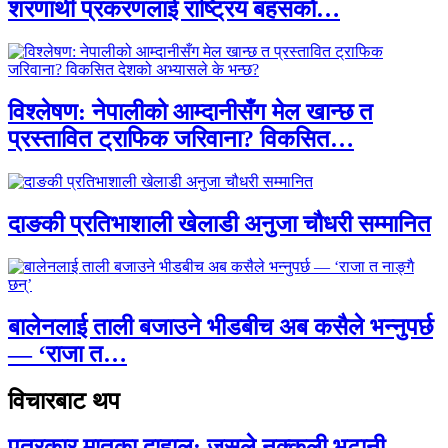
शरणार्थी प्रकरणलाई राष्ट्रिय बहसको…
विश्लेषण: नेपालीको आम्दानीसँग मेल खान्छ त
प्रस्तावित ट्राफिक जरिवाना? विकसित…
दाङकी प्रतिभाशाली खेलाडी अनुजा चौधरी सम्मानित
बालेनलाई ताली बजाउने भीडबीच अब कसैले भन्नुपर्छ
— ‘राजा त…
विचारबाट थप
पत्रकार मातृका दाहाल: जसले नक्कली भुटानी