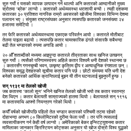
सुरु गर्यो र यसको व्यापक उत्पादन गर्न थाल्यो अनि कतारको आम्दानीको मुख्य
स्रोतमा ‘ब्रेक’ लाग्यो । कतारको अर्थव्यवस्था धराशायी बन्यो । त्यही दशकमा
कतारका ३० प्रतिशत नागरिक राम्रो अवसरको खोजीमा विश्वका विभिन्न देशमा
पलायन भए । संयुक्त राष्ट्रसंघका अनुसार त्यसपछि कतारको जनसंख्या २४
हजारमा समेटियो ।
तर फेरि कतारको अर्थव्यवस्थामा एकाएक परिवर्तन आयो । कतारले मोतीबाट
तेलमा पाइला बढायो । त्यसपछि कतार चामत्कारिक ढंगले संसारकै सबैभन्दा
बढी तेल भण्डारको रुपमा अगाडि आयो ।
२० औँ शताब्दीको मध्यमा आइपुग्दा कतारले तीव्रताका साथ खनिज उत्खनन्
सुरु गर्यो । त्यसैको परिणामस्वरुप अहिले कतार विश्वमै धनी देशको स्थानमा छ
। कतारसँग गगनचुम्बी भवन, उत्कृष्ट कृत्रिम द्वीप र अत्याधुनिक रंगशाला छन् ।
विश्वका समृद्ध देशहरुको सूचीमा कतार पनि पर्छ । छोटो समयमा यति धनी देश
बनेको कतारको आर्थिक क्रान्तिलाई बुझ्न यी तीन घटनालाई बुझ्नुपर्ने हुन्छ ।
सन् १९३९ मा तेलको खोजी
जब कतारमा ‘कालो सुन’ भनिने खनिज तेलको खोजी भयो तब कतार स्वतन्त्र
देश थिएन । कतार बेलायती साम्राज्यको हातमा थियो । बेलायतले सन् १९१६
मा कतारमाथि आफ्नो नियन्त्रण गरेको थियो ।
कयौँ वर्षको खोजीपछि पहिलो तेल भण्डार कतारको पश्चिमी तटमा रहेको
दोहाभन्दा अगभग ८० किलोमिटरको दुरीमा फेला पर्यो । तर पनि त्यसलाई
व्यवसायीकरण गर्न केही वर्ष लाग्यो । अमेरिकाको बेकर इन्स्टिट्युशनमा कतार
मामिलाका जानकार क्रिस्टियन कोट्सका अनुसार यो खोज दोस्रो विश्व युद्धको