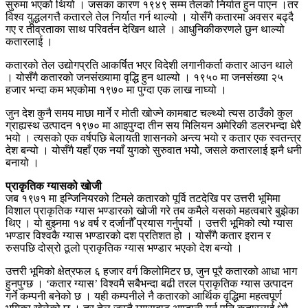
सुरुमा भएको थियो । जसका कारण १९४९ सम्म तेलको निर्यात हुन पाएन ।तर
विश्व युद्धलगत्तै कतारले तेल निर्यात गर्न थाल्यो । योसँगै कतारमा अवसर बढ्दै
गए र तीव्रताका साथ परिवर्तन देखिन थाले । आधुनिकीकरणले छुन थाल्यो
कतारलाई ।
कतारको तेल उद्योगप्रति आकर्षित भएर विदेशी लगानीकर्ता कतार आउन थाले
। योसँगै कतारको जनसंख्यामा वृद्धि हुन थाल्यो । १९५० मा जनसंख्या २५
हजार भन्दा कम भएकोमा १९७० मा पुग्दा एक लाख नाघ्यो ।
जुन देश कुनै समय माछा मार्ने र मोती खोज्ने कामबाट चल्थ्यो त्यस ठाउँको कुल
ग्राह्यस्थ उत्पादन १९७० मा आइपुग्दा तीन सय मिलियन अमेरिकी डलरभन्दा धेरै
भयो । त्यसको एक वर्षपछि बेलायती शासनको अन्त्य भयो र कतार एक स्वतन्त्र
देश बन्यो । योसँगै यहाँ एक नयाँ युगको सुरुवात भयोे, जसले कतारलाई झनै धनी
बनायो ।
प्राकृतिक ग्यासको खोजी
जब १९७१ मा इन्जिनियरको टिमले कतारको पूर्वि तटदेखि पर उत्तरी भूमिमा
विशाल प्राकृतिक ग्यास भण्डारको खोजी गरे तब कमैले यसको महत्वबारे बुझेका
थिए । यो बुझ्नमा १४ वर्ष र दर्जानौँ प्रयास गर्नुपर्यो । उत्तरी भूमिको त्यो ग्यास
भण्डार विश्वकै ग्यास भण्डारको दश प्रतिशत हो । योसँगै कतार इरान र
रुसपछि दोस्रो ठूलो प्राकृतिक ग्यास भण्डार भएको देश बन्यो ।
उत्तरी भूमिको क्षेत्रफल ६ हजार वर्ग किलोमिटर छ, जुन पूरै कतारको आधा भाग
हुनपुग्छ । ‘कतार ग्यास’ विश्वमै सबैभन्दा बढी तरल प्राकृतिक ग्यास उत्पादन
गर्ने कम्पनी बनेको छ । यही कम्पनीले नै कतारको आर्थिक वृद्धिमा महत्वपूर्ण