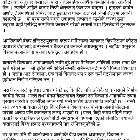
कोट्सका अनुसार कतारले ग्यास र तेलबाहेक आर्थिक कमाइको मार्ग खोजेको
छैन । त्यसैले अहिले कतार निजी क्षेत्रलाई फैलाउन चाहन्छ । हाइड्रो कार्बन
अर्थात् तेलमाथिको निर्भरताबाट छुटकारा पाउन कतारले निजी क्षेत्रमा लगानी
बढाएको छ । यो प्रयासको राम्रो उदाहरण लण्डन र न्यूयोर्क जस्ता ठूला
सहरमा केही प्रसिद्ध सम्पत्तिमा कतारले गरेको लगानी तथा हिस्सेदारी हुनसक्छ
।
अमेरिकाको बेकर इन्स्टिट्युशनमा कतार मामिलाका जानकार क्रिस्टियन कोट्स
कतारले दोहालाई कन्फ्रेन्स र बैठक हब बनाउने बताउनुहुन्छ । उहाँका अनुसार
विश्वकप आयोजना यसको एक ठूलो उदाहरण हो ।
कतारले विश्वकप आयोजनाको लागि दुई लाख मिलियन अमेरिकी डलर भन्दा धेरै
खर्च गरेको छ । जो इतिहासमै अहिलेसम्मकै सबैभन्दा बढी महंगो फिफा विश्वकप
हो । यसमा आठ रंगशाला, एक नयाँ विमानस्थल र एक नयाँ मेट्रोलाइन जस्ता
पूर्वाधान निर्माण गरिएका छन् ।
जसरी कतारले पूर्वाधार तयार गरेको छ, विवादित पनि उत्तिकै छ । यसको निर्माण
कार्यमा नेपाल, भारत तथा बंगलादेशलगायत देशका श्रमिकलाई अमानवीय रुपमा
प्रयोग गरियो र हजारौँको ज्यान गयो भन्ने आरोप कतारमाथि लागेको छ । यस्तै
सन् २०१० मा कतारले घुस दिएर फिफा विश्वकप आयोजना आफ्नो पोल्टामा
पारेको आरोप पनि कतारलाई लाग्दै आएको छ ।यस्तै, केही समय पहिले मात्रै
कतारी अधिकारीहरुले एलजीबीटी समुदायको विषयमा दिएको विवादित वयानले
कतारलाई विश्वभरबाट प्रश्नहरुको मार खेपिरहनुपरेको छ ।
तर जे भए पनि यी आलोचना र आरोपकै बीच कतार अर्थतन्त्र, विकास र