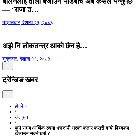
बालेनलाई ताली बजाउने भीडबीच अब कसैले भन्नुपर्छ
— ‘राजा त…
मङ्गलवार, बैशाख २९, २०८३
अझै नि लोकतन्त्र आको छैन है…
शुक्रवार, बैशाख ११, २०८३
ट्रेन्डिङ खबर
होमपेज
/
खेलकुद
/
कुनै समय आर्थिक रुपमा धराशायी भएकाे कतार कसरी बन्याे विश्वकप
खेलाउन सक्ने धनी ?