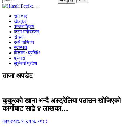
समाचार
खेलकुद
अन्तराष्ट्रिय
कला मनोरञ्जन
रोचक
अर्थ वाणिज्य
स्वास्थ्य
विज्ञान / प्रविधि
प्रवास
लुम्बिनी प्रदेश
ताजा अपडेट
कुकुरको खाना भन्दै अस्ट्रेलिया पठाउन खोजिएको
कार्गोबाट साढे ४ लाखका…
मङ्गलवार, साउन ५, २०८३