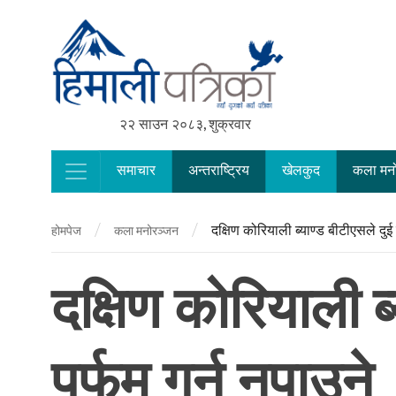
२२ साउन २०८३, शुक्रवार
समाचार
अन्तराष्ट्रिय
खेलकुद
कला मन
Main Navigation
/
/
दक्षिण कोरियाली ब्याण्ड बीटीएसले दुई व
होमपेज
कला मनोरञ्जन
दक्षिण कोरियाली ब्
पर्फम गर्न नपाउने