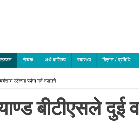
ोरञ्जन
रोचक
अर्थ वाणिज्य
स्वास्थ्य
विज्ञान / प्रविधि
र्षसम्म स्टेजमा पर्फम गर्न नपाउने
याण्ड बीटीएसले दुई वर