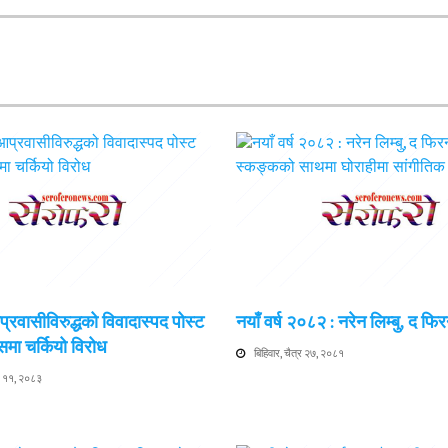
 आप्रवासीविरुद्धको विवादास्पद पोस्ट
नयाँ वर्ष २०८२ : नरेन लिम्बु, द फिर
समा चर्कियो विरोध
बिहिवार, चैत्र २७, २०८१
ाख ११, २०८३