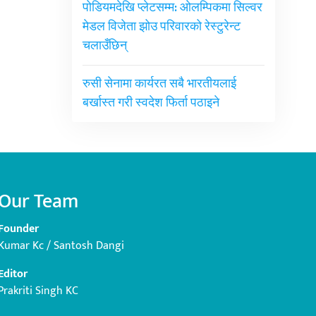
पोडियमदेखि प्लेटसम्म: ओलम्पिकमा सिल्वर
मेडल विजेता झोउ परिवारको रेस्टुरेन्ट
चलाउँछिन्
रुसी सेनामा कार्यरत सबै भारतीयलाई
बर्खास्त गरी स्वदेश फिर्ता पठाइने
Our Team
Founder
Kumar Kc / Santosh Dangi
Editor
Prakriti Singh KC