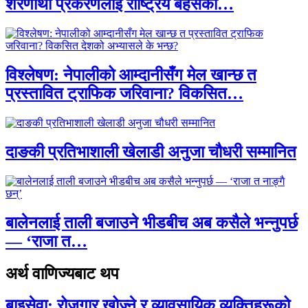
शरणार्थी प्रकरणलाई राष्ट्रिय बहसको…
विश्लेषण: नेपालीको आम्दानीसँग मेल खान्छ त
प्रस्तावित ट्राफिक जरिवाना? विकसित…
दाङकी प्रतिभाशाली खेलाडी अनुजा चौधरी सम्मानित
बालेनलाई ताली बजाउने भीडबीच अब कसैले भन्नुपर्छ
— ‘राजा त…
अर्थ वाणिज्यबाट थप
बाइसेवा: रोजगार खोज्ने र व्यावसायिक व्यक्तिहरूको