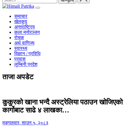
समाचार
खेलकुद
अन्तराष्ट्रिय
कला मनोरञ्जन
रोचक
अर्थ वाणिज्य
स्वास्थ्य
विज्ञान / प्रविधि
प्रवास
लुम्बिनी प्रदेश
ताजा अपडेट
कुकुरको खाना भन्दै अस्ट्रेलिया पठाउन खोजिएको
कार्गोबाट साढे ४ लाखका…
मङ्गलवार, साउन ५, २०८३