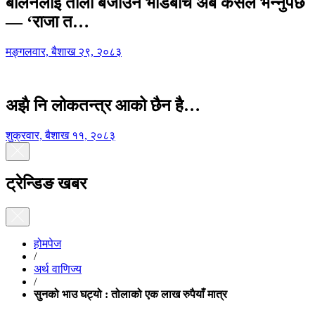
बालेनलाई ताली बजाउने भीडबीच अब कसैले भन्नुपर्छ
— ‘राजा त…
मङ्गलवार, बैशाख २९, २०८३
अझै नि लोकतन्त्र आको छैन है…
शुक्रवार, बैशाख ११, २०८३
ट्रेन्डिङ खबर
होमपेज
/
अर्थ वाणिज्य
/
सुनको भाउ घट्यो : तोलाको एक लाख रुपैयाँ मात्र