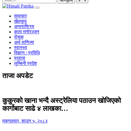
समाचार
खेलकुद
अन्तराष्ट्रिय
कला मनोरञ्जन
रोचक
अर्थ वाणिज्य
स्वास्थ्य
विज्ञान / प्रविधि
प्रवास
लुम्बिनी प्रदेश
ताजा अपडेट
कुकुरको खाना भन्दै अस्ट्रेलिया पठाउन खोजिएको
कार्गोबाट साढे ४ लाखका…
मङ्गलवार, साउन ५, २०८३