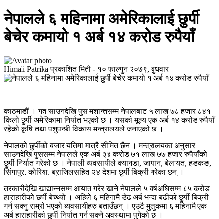
नेपालले ६ महिनामा अमेरिकालाई छुर्पी
बेचेर कमायो १ अर्ब १४ करोड रुपैयाँ
Himali Patrika
प्रकाशित मिती -
१० फाल्गुन २०७९, बुधवार
काठमाडौं । गत साउनदेखि पुस मशान्तसम्म नेपालबाट ५ लाख ७८ हजार ८४१
किलो छुर्पी अमेरिकामा निर्यात भएको छ । यसको मूल्य एक अर्ब १४ करोड रुपैयाँ
रहेको कृषि तथा पशुपन्छी विकास मन्त्रालयले जनाएको छ ।
नेपालको छुर्पीको बजार यतिमा मात्रै सीमित छैन । मन्त्रालयका अनुसार
साउनदेखि पुससम्म नेपालले एक अर्ब ३४ करोड ७१ लाख ७७ हजार रुपैयाँको
छुर्पी निर्यात गरेको छ । नेपाली व्यवसायीले क्यानडा, जापान, बेलायत, हङकङ,
सिंगापुर, कोरिया, ब्राजिलसहित २४ देशमा छुर्पी बिक्री गरेका छन् ।
तरकारीदेखि खाद्यान्नसम्म आयात गरेर खाने नेपालले ५ वर्षअघिसम्म ८५ करोड
हाराहारीको छर्पी बेच्थ्यो । अहिले ६ महिनामै डेढ अर्ब भन्दा बढीको छुर्पी बिक्री
गर्न सक्नु राम्रो भएको ब्यवसायीहरु बताउँछन् । एउटै मुलुकमा ६ महिनामै एक
अर्ब हाराहारीको छुर्पी निर्यात गर्न सक्ने अवस्थामा पुगेको छ ।