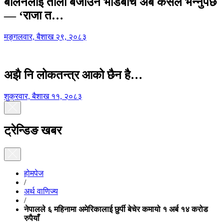
बालेनलाई ताली बजाउने भीडबीच अब कसैले भन्नुपर्छ
— ‘राजा त…
मङ्गलवार, बैशाख २९, २०८३
अझै नि लोकतन्त्र आको छैन है…
शुक्रवार, बैशाख ११, २०८३
ट्रेन्डिङ खबर
होमपेज
/
अर्थ वाणिज्य
/
नेपालले ६ महिनामा अमेरिकालाई छुर्पी बेचेर कमायो १ अर्ब १४ करोड
रुपैयाँ