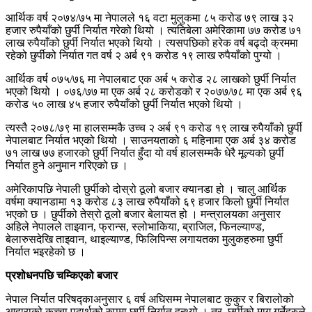
आर्थिक वर्ष २०७४/७५ मा नेपालले १६ वटा मुलुकमा ८५ करोड ७९ लाख ३२
हजार रुपैयाँको छुर्पी निर्यात गरेको थियो । त्यतिबेला अमेरिकामा ७७ करोड ७१
लाख रुपैयाँको छुर्पी निर्यात भएको थियो । त्यसपछिको हरेक वर्ष बढ्दो क्रममा
रहेको छुर्पीको निर्यात गत वर्ष २ अर्ब ९१ करोड १९ लाख रुपैयाँको पुग्यो ।
आर्थिक वर्ष ०७५/७६ मा नेपालबाट एक अर्ब ५ करोड २८ लाखको छुर्पी निर्यात
भएको थियो । ०७६/७७ मा एक अर्ब २८ करोडको र २०७७/७८ मा एक अर्ब ९६
करोड ५० लाख ४५ हजार रुपैयाँको छुर्पी निर्यात भएको थियो ।
त्यस्तै २०७८/७९ मा हालसम्मकै उच्च २ अर्ब ९१ करोड १९ लाख रुपैयाँको छुर्पी
नेपालबाट निर्यात भएको थियो । साउनयताको ६ महिनामा एक अर्ब ३४ करोड
७१ लाख ७७ हजारको छुर्पी निर्यात हुँदा यो वर्ष हालसम्मकै धेरै मूल्यको छुर्पी
निर्यात हुने अनुमान गरिएको छ ।
अमेरिकापछि नेपाली छुर्पीको दोस्रो ठूलो बजार क्यानडा हो । चालु आर्थिक
वर्षमा क्यानडामा १३ करोड ८३ लाख रुपैयाँको ६९ हजार किलो छुर्पी निर्यात
भएको छ । छुर्पीको तेस्रो ठूलो बजार बेलायत हो । मन्त्रालयका अनुसार
अहिले नेपालले ताइवान, फ्रान्स, स्लोभाकिया, ब्राजिल, फिनल्याण्ड,
बेलारुसदेखि ताइवान, थाइल्याण्ड, फिलिपिन्स लगायतका मुलुकहरुमा छुर्पी
निर्यात भइरहेको छ ।
प्रशोधनपछि चम्किएको बजार
नेपाल निर्यात परिषद्काअनुसार ६ वर्ष अघिसम्म नेपालबाट कुकुर र बिरालोको
आहाराको कच्चा पदार्थको रुपमा छुर्पी निर्यात हुन्थ्यो । तर, छुर्पीको माग गर्नेहरुले