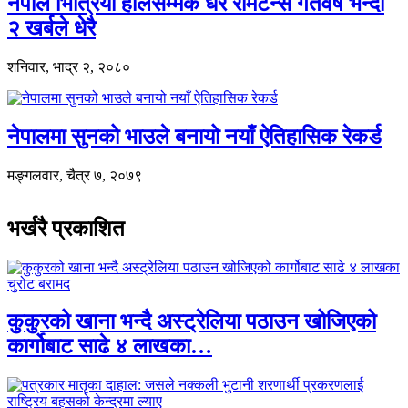
नेपाल भित्रियो हालसम्मकै धेरै रेमिटेन्स गतवर्ष भन्दा
२ खर्बले धेरै
शनिवार, भाद्र २, २०८०
नेपालमा सुनको भाउले बनायो नयाँ ऐतिहासिक रेकर्ड
मङ्गलवार, चैत्र ७, २०७९
भर्खरै प्रकाशित
कुकुरको खाना भन्दै अस्ट्रेलिया पठाउन खोजिएको
कार्गोबाट साढे ४ लाखका…