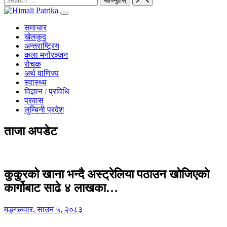
समाचार
खेलकुद
अन्तराष्ट्रिय
कला मनोरञ्जन
रोचक
अर्थ वाणिज्य
स्वास्थ्य
विज्ञान / प्रविधि
प्रवास
लुम्बिनी प्रदेश
ताजा अपडेट
कुकुरको खाना भन्दै अस्ट्रेलिया पठाउन खोजिएको
कार्गोबाट साढे ४ लाखका…
मङ्गलवार, साउन ५, २०८३