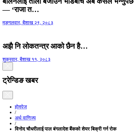
बालेनलाई ताली बजाउने भीडबीच अब कसैले भन्नुपर्छ
— ‘राजा त…
मङ्गलवार, बैशाख २९, २०८३
अझै नि लोकतन्त्र आको छैन है…
शुक्रवार, बैशाख ११, २०८३
ट्रेन्डिङ खबर
होमपेज
/
अर्थ वाणिज्य
/
विनोद चौधरीलाई पाल बंगलादेश बैंकको शेयर बिक्री गर्न रोक