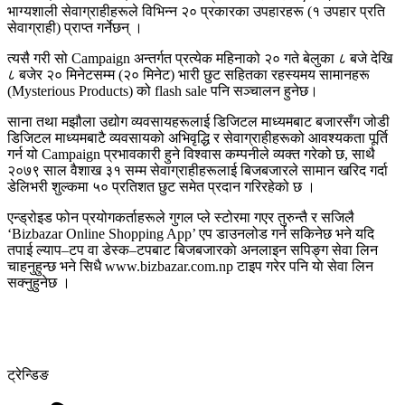
भाग्यशाली सेवाग्राहीहरूले विभिन्न २० प्रकारका उपहारहरू (१ उपहार प्रति
सेवाग्राही) प्राप्त गर्नेछन् ।
त्यसै गरी सो Campaign अन्तर्गत प्रत्येक महिनाको २० गते बेलुका ८ बजे देखि
८ बजेर २० मिनेटसम्म (२० मिनेट) भारी छुट सहितका रहस्यमय सामानहरू
(Mysterious Products) को flash sale पनि सञ्चालन हुनेछ।
साना तथा मझौला उद्योग व्यवसायहरूलाई डिजिटल माध्यमबाट बजारसँग जोडी
डिजिटल माध्यमबाटै व्यवसायको अभिवृद्धि र सेवाग्राहीहरूको आवश्यकता पूर्ति
गर्न यो Campaign प्रभावकारी हुने विश्वास कम्पनीले व्यक्त गरेको छ, साथै
२०७९ साल वैशाख ३१ सम्म सेवाग्राहीहरूलाई बिजबजारले सामान खरिद गर्दा
डेलिभरी शुल्कमा ५० प्रतिशत छुट समेत प्रदान गरिरहेको छ ।
एन्ड्रोइड फोन प्रयोगकर्ताहरूले गुगल प्ले स्टोरमा गएर तुरुन्तै र सजिलै
‘Bizbazar Online Shopping App’ एप डाउनलोड गर्न सकिनेछ भने यदि
तपाई ल्याप–टप वा डेस्क–टपबाट बिजबजारकाे अनलाइन सपिङ्ग सेवा लिन
चाहनुहुन्छ भने सिधै www.bizbazar.com.np टाइप गरेर पनि याे सेवा लिन
सक्नुहुनेछ ।
ट्रेन्डिङ