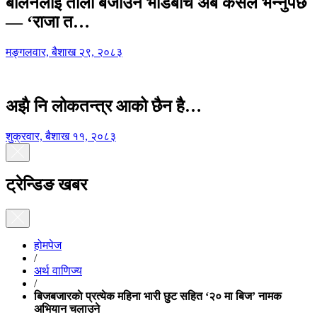
बालेनलाई ताली बजाउने भीडबीच अब कसैले भन्नुपर्छ
— ‘राजा त…
मङ्गलवार, बैशाख २९, २०८३
अझै नि लोकतन्त्र आको छैन है…
शुक्रवार, बैशाख ११, २०८३
ट्रेन्डिङ खबर
होमपेज
/
अर्थ वाणिज्य
/
बिजबजारकाे प्रत्येक महिना भारी छुट सहित ‘२० मा बिज’ नामक
अभियान चलाउने