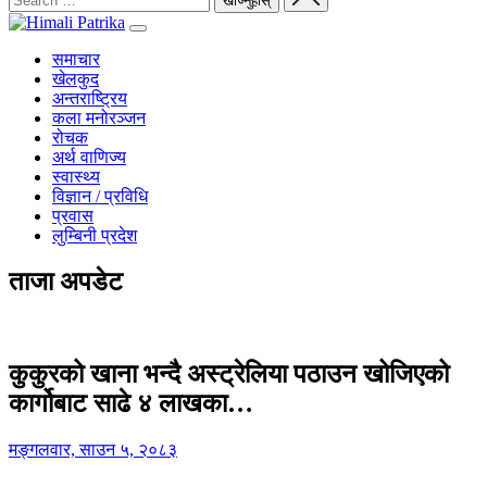
समाचार
खेलकुद
अन्तराष्ट्रिय
कला मनोरञ्जन
रोचक
अर्थ वाणिज्य
स्वास्थ्य
विज्ञान / प्रविधि
प्रवास
लुम्बिनी प्रदेश
ताजा अपडेट
कुकुरको खाना भन्दै अस्ट्रेलिया पठाउन खोजिएको
कार्गोबाट साढे ४ लाखका…
मङ्गलवार, साउन ५, २०८३