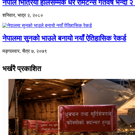
नेपाल भित्रियो हालसम्मकै धेरै रेमिटेन्स गतवर्ष भन्दा २ ख
शनिवार, भाद्र २, २०८०
नेपालमा सुनको भाउले बनायो नयाँ ऐतिहासिक रेकर्ड
मङ्गलवार, चैत्र ७, २०७९
भर्खरै प्रकाशित