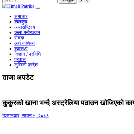
समाचार
खेलकुद
अन्तराष्ट्रिय
कला मनोरञ्जन
रोचक
अर्थ वाणिज्य
स्वास्थ्य
विज्ञान / प्रविधि
प्रवास
लुम्बिनी प्रदेश
ताजा अपडेट
कुकुरको खाना भन्दै अस्ट्रेलिया पठाउन खोजिएको का
मङ्गलवार, साउन ५, २०८३