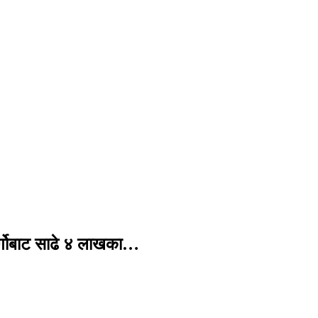
र्गोबाट साढे ४ लाखका…