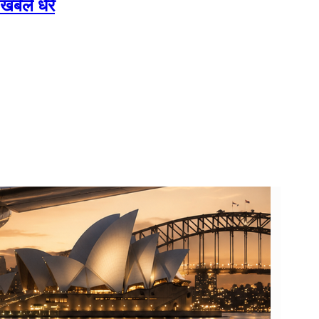
र्बले धेरै