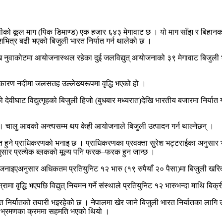
जुलीको कूल माग (पिक डिमाण्ड) एक हजार ६४३ मेगावाट छ । यो माग साँझ र बिहानको
भित्र बढी भएको बिजुली भारत निर्यात गर्न थालेको छ ।
ि नुवाकोटमा आयोजनास्थल रहेका दुई जलविद्युत् आयोजनाको ३९ मेगावाट बिजुली 
कारण नदीमा जलसतह उल्लेख्यरूपमा वृद्धि भएको हो ।
ो देवीघाट विद्युत्गृहको बिजुली हिजो (बुधबार मध्यरात)देखि भारतीय बजारमा निर
। चालु आवको अन्त्यसम्म थप केही आयोजनाले बिजुली उत्पादन गर्न थाल्नेछन् ।
ुक्त हुने प्राधिकरणको भनाइ छ । प्राधिकरणका प्रवक्ता सुरेश भट्टराईका अनुसार भा
नुसार प्रत्येक ब्लकको मूल्य पनि फरक–फरक हुन जान्छ ।
नाइएअनुसार अधिकतम प्रतियुनिट १२ भारु (१९ रुपैयाँ २० पैसा)मा बिजुली खरिद ब
 वृद्धि भएपछि विद्युत् नियमन गर्ने संस्थाले प्रतियुनिट १२ भारुभन्दा माथि बिक्री
 निर्यातको तयारी भइरहेको छ । नेपालमा खेर जाने बिजुली भारत निर्यातका ला
भारत भ्रमणका क्रममा सहमति भएको थियो ।