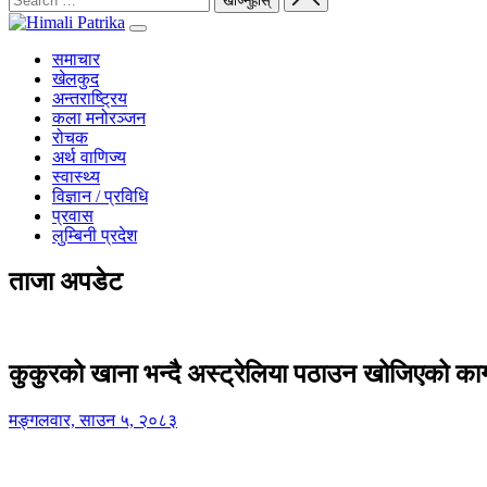
समाचार
खेलकुद
अन्तराष्ट्रिय
कला मनोरञ्जन
रोचक
अर्थ वाणिज्य
स्वास्थ्य
विज्ञान / प्रविधि
प्रवास
लुम्बिनी प्रदेश
ताजा अपडेट
कुकुरको खाना भन्दै अस्ट्रेलिया पठाउन खोजिएको का
मङ्गलवार, साउन ५, २०८३