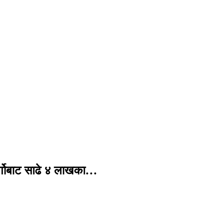
र्गोबाट साढे ४ लाखका…