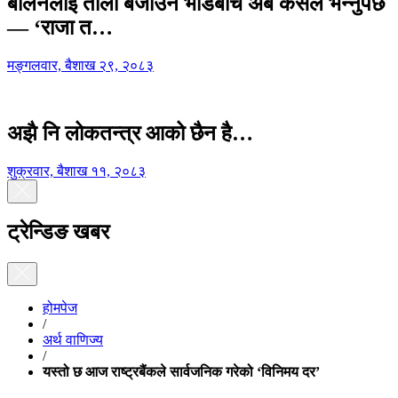
बालेनलाई ताली बजाउने भीडबीच अब कसैले भन्नुपर्छ
— ‘राजा त…
मङ्गलवार, बैशाख २९, २०८३
अझै नि लोकतन्त्र आको छैन है…
शुक्रवार, बैशाख ११, २०८३
ट्रेन्डिङ खबर
होमपेज
/
अर्थ वाणिज्य
/
यस्तो छ आज राष्ट्रबैंकले सार्वजनिक गरेको ‘विनिमय दर’