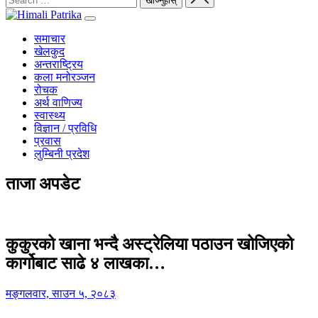
समाचार
खेलकुद
अन्तराष्ट्रिय
कला मनोरञ्जन
रोचक
अर्थ वाणिज्य
स्वास्थ्य
विज्ञान / प्रविधि
प्रवास
लुम्बिनी प्रदेश
ताजा अपडेट
कुकुरको खाना भन्दै अस्ट्रेलिया पठाउन खोजिएको
कार्गोबाट साढे ४ लाखका…
मङ्गलवार, साउन ५, २०८३