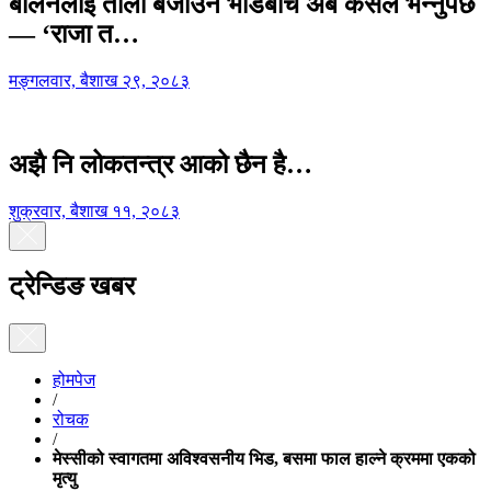
बालेनलाई ताली बजाउने भीडबीच अब कसैले भन्नुपर्छ
— ‘राजा त…
मङ्गलवार, बैशाख २९, २०८३
अझै नि लोकतन्त्र आको छैन है…
शुक्रवार, बैशाख ११, २०८३
ट्रेन्डिङ खबर
होमपेज
/
रोचक
/
मेस्सीको स्वागतमा अविश्वसनीय भिड, बसमा फाल हाल्ने क्रममा एकको
मृत्यु