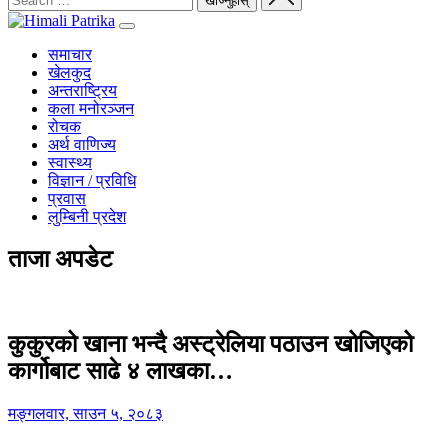
समाचार
खेलकुद
अन्तराष्ट्रिय
कला मनोरञ्जन
रोचक
अर्थ वाणिज्य
स्वास्थ्य
विज्ञान / प्रविधि
प्रवास
लुम्बिनी प्रदेश
ताजा अपडेट
कुकुरको खाना भन्दै अस्ट्रेलिया पठाउन खोजिएको
कार्गोबाट साढे ४ लाखका…
मङ्गलवार, साउन ५, २०८३