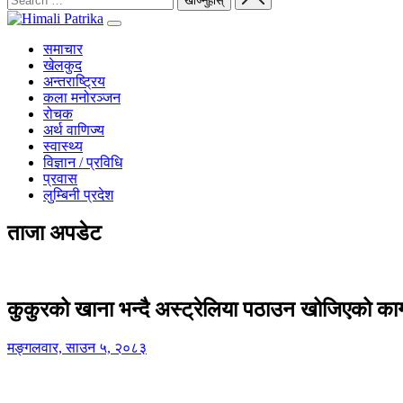
समाचार
खेलकुद
अन्तराष्ट्रिय
कला मनोरञ्जन
रोचक
अर्थ वाणिज्य
स्वास्थ्य
विज्ञान / प्रविधि
प्रवास
लुम्बिनी प्रदेश
ताजा अपडेट
कुकुरको खाना भन्दै अस्ट्रेलिया पठाउन खोजिएको का
मङ्गलवार, साउन ५, २०८३