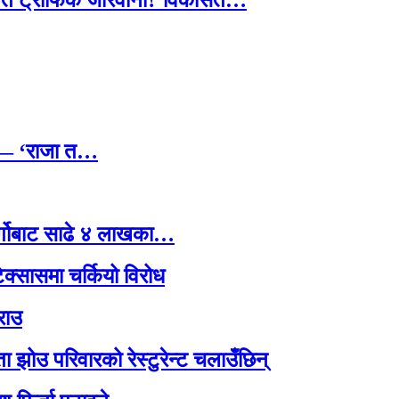
तावित ट्राफिक जरिवाना? विकसित…
छ — ‘राजा त…
र्गोबाट साढे ४ लाखका…
टेक्सासमा चर्कियो विरोध
राउ
 झोउ परिवारको रेस्टुरेन्ट चलाउँछिन्