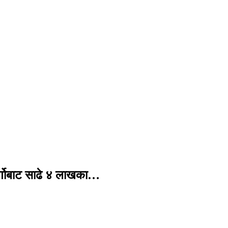
र्गोबाट साढे ४ लाखका…