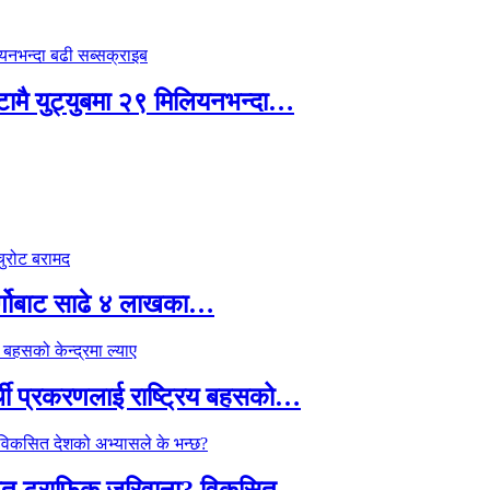
्टामै युट्युबमा २९ मिलियनभन्दा…
र्गोबाट साढे ४ लाखका…
्थी प्रकरणलाई राष्ट्रिय बहसको…