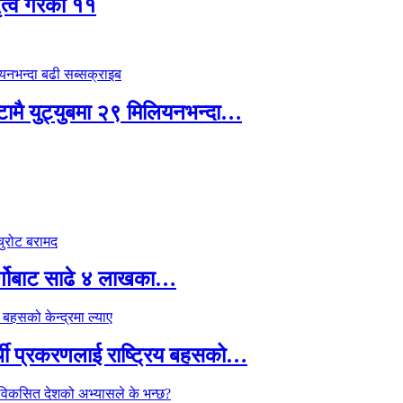
ृत्व गरेका ११
्टामै युट्युबमा २९ मिलियनभन्दा…
र्गोबाट साढे ४ लाखका…
्थी प्रकरणलाई राष्ट्रिय बहसको…