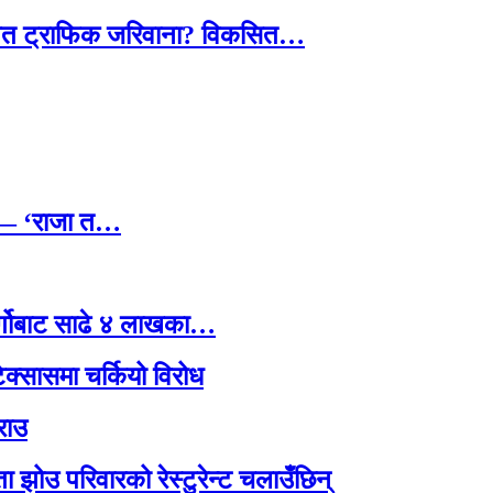
तावित ट्राफिक जरिवाना? विकसित…
छ — ‘राजा त…
र्गोबाट साढे ४ लाखका…
टेक्सासमा चर्कियो विरोध
राउ
 झोउ परिवारको रेस्टुरेन्ट चलाउँछिन्