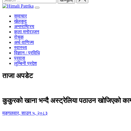
समाचार
खेलकुद
अन्तराष्ट्रिय
कला मनोरञ्जन
रोचक
अर्थ वाणिज्य
स्वास्थ्य
विज्ञान / प्रविधि
प्रवास
लुम्बिनी प्रदेश
ताजा अपडेट
कुकुरको खाना भन्दै अस्ट्रेलिया पठाउन खोजिएको का
मङ्गलवार, साउन ५, २०८३