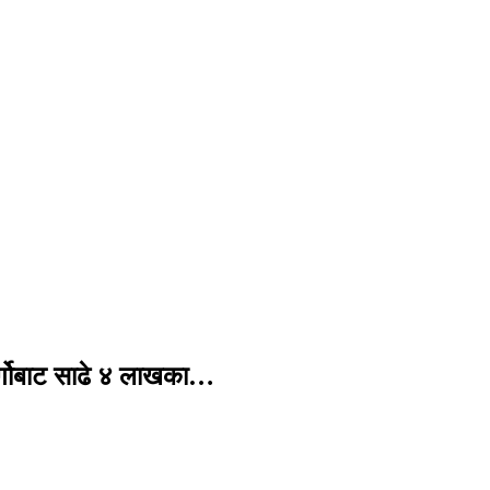
र्गोबाट साढे ४ लाखका…