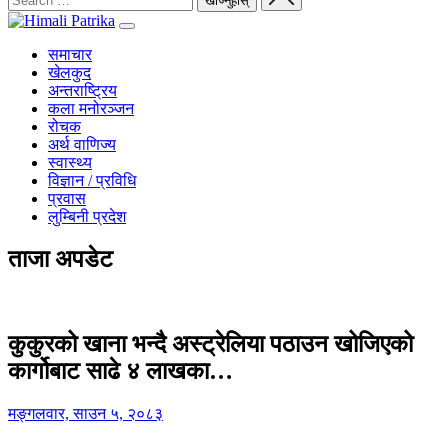
समाचार
खेलकुद
अन्तराष्ट्रिय
कला मनोरञ्जन
रोचक
अर्थ वाणिज्य
स्वास्थ्य
विज्ञान / प्रविधि
प्रवास
लुम्बिनी प्रदेश
ताजा अपडेट
कुकुरको खाना भन्दै अस्ट्रेलिया पठाउन खोजिएको
कार्गोबाट साढे ४ लाखका…
मङ्गलवार, साउन ५, २०८३