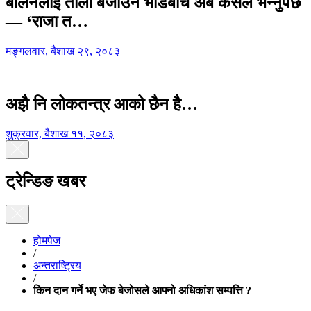
बालेनलाई ताली बजाउने भीडबीच अब कसैले भन्नुपर्छ
— ‘राजा त…
मङ्गलवार, बैशाख २९, २०८३
अझै नि लोकतन्त्र आको छैन है…
शुक्रवार, बैशाख ११, २०८३
ट्रेन्डिङ खबर
होमपेज
/
अन्तराष्ट्रिय
/
किन दान गर्ने भए जेफ बेजोसले आफ्नो अधिकांश सम्पत्ति ?