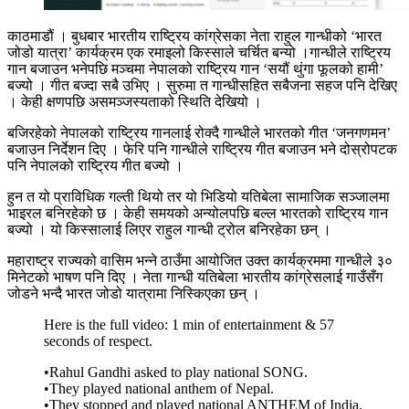
काठमाडौं । बुधबार भारतीय राष्ट्रिय कांग्रेसका नेता राहुल गान्धीको ‘भारत
जोडो यात्रा’ कार्यक्रम एक रमाइलो किस्साले चर्चित बन्यो ।गान्धीले राष्ट्रिय
गान बजाउन भनेपछि मञ्चमा नेपालको राष्ट्रिय गान ‘सयौं थुंगा फूलको हामी’
बज्यो । गीत बज्दा सबै उभिए । सुरुमा त गान्धीसहित सबैजना सहज पनि देखिए
। केही क्षणपछि असमञ्जस्यताको स्थिति देखियो ।
बजिरहेको नेपालको राष्ट्रिय गानलाई रोक्दै गान्धीले भारतको गीत ‘जनगणमन’
बजाउन निर्देशन दिए । फेरि पनि गान्धीले राष्ट्रिय गीत बजाउन भने दोस्रोपटक
पनि नेपालको राष्ट्रिय गीत बज्यो ।
हुन त यो प्राविधिक गल्ती थियो तर यो भिडियो यतिबेला सामाजिक सञ्जालमा
भाइरल बनिरहेको छ । केही समयको अन्योलपछि बल्ल भारतको राष्ट्रिय गान
बज्यो । यो किस्सालाई लिएर राहुल गान्धी ट्रोल बनिरहेका छन् ।
महाराष्ट्र राज्यको वासिम भन्ने ठाउँमा आयोजित उक्त कार्यक्रममा गान्धीले ३०
मिनेटको भाषण पनि दिए । नेता गान्धी यतिबेला भारतीय कांग्रेसलाई गाउँसँग
जोडने भन्दै भारत जोडो यात्रामा निस्किएका छन् ।
Here is the full video: 1 min of entertainment & 57
seconds of respect.
•Rahul Gandhi asked to play national SONG.
•They played national anthem of Nepal.
•They stopped and played national ANTHEM of India.