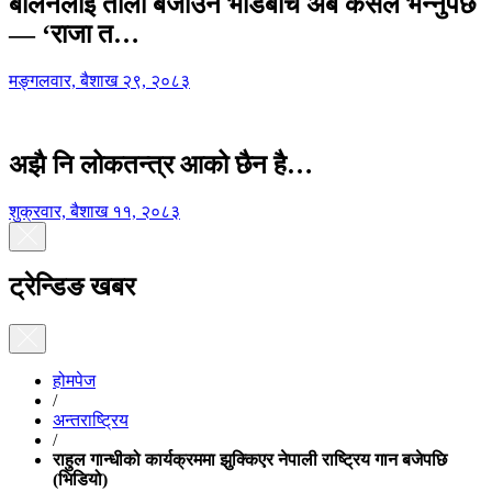
बालेनलाई ताली बजाउने भीडबीच अब कसैले भन्नुपर्छ
— ‘राजा त…
मङ्गलवार, बैशाख २९, २०८३
अझै नि लोकतन्त्र आको छैन है…
शुक्रवार, बैशाख ११, २०८३
ट्रेन्डिङ खबर
होमपेज
/
अन्तराष्ट्रिय
/
राहुल गान्धीको कार्यक्रममा झुक्किएर नेपाली राष्ट्रिय गान बजेपछि
(भिडियो)