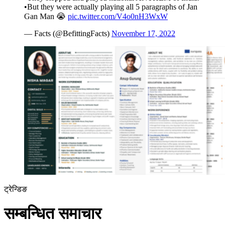
•But they were actually playing all 5 paragraphs of Jan
Gan Man 😭
pic.twitter.com/V4o0nH3WxW
— Facts (@BefittingFacts)
November 17, 2022
ट्रेन्डिङ
सम्बन्धित समाचार