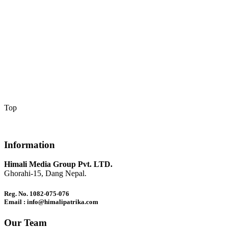
Top
Information
Himali Media Group Pvt. LTD.
Ghorahi-15, Dang Nepal.
Reg. No. 1082-075-076
Email : info@himalipatrika.com
Our Team