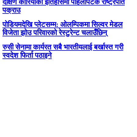
दक्षिण कोरियाको इतिहासमा पहिलोपटक राष्ट्रपति
पक्राउ
पोडियमदेखि प्लेटसम्म: ओलम्पिकमा सिल्वर मेडल
विजेता झोउ परिवारको रेस्टुरेन्ट चलाउँछिन्
रुसी सेनामा कार्यरत सबै भारतीयलाई बर्खास्त गरी
स्वदेश फिर्ता पठाइने