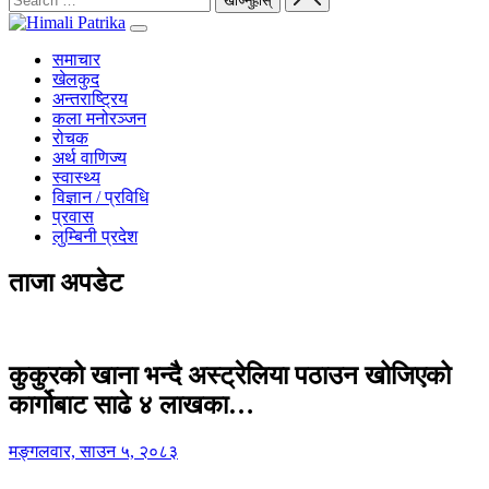
समाचार
खेलकुद
अन्तराष्ट्रिय
कला मनोरञ्जन
रोचक
अर्थ वाणिज्य
स्वास्थ्य
विज्ञान / प्रविधि
प्रवास
लुम्बिनी प्रदेश
ताजा अपडेट
कुकुरको खाना भन्दै अस्ट्रेलिया पठाउन खोजिएको
कार्गोबाट साढे ४ लाखका…
मङ्गलवार, साउन ५, २०८३