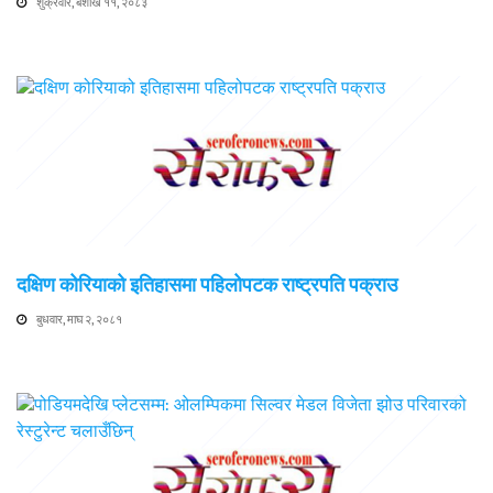
शुक्रवार, बैशाख ११, २०८३
दक्षिण कोरियाको इतिहासमा पहिलोपटक राष्ट्रपति पक्राउ
बुधवार, माघ २, २०८१