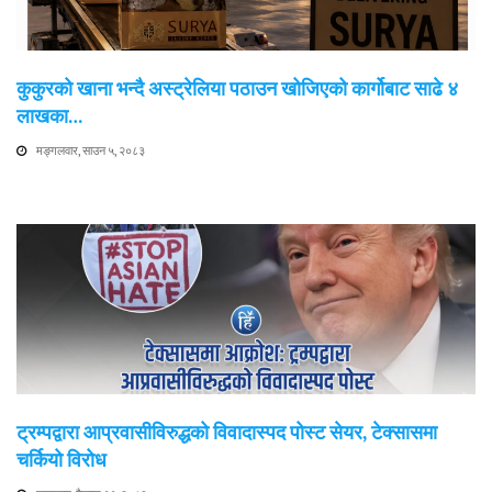
कुकुरको खाना भन्दै अस्ट्रेलिया पठाउन खोजिएको कार्गोबाट साढे ४
लाखका…
मङ्गलवार, साउन ५, २०८३
ट्रम्पद्वारा आप्रवासीविरुद्धको विवादास्पद पोस्ट सेयर, टेक्सासमा
चर्कियो विरोध