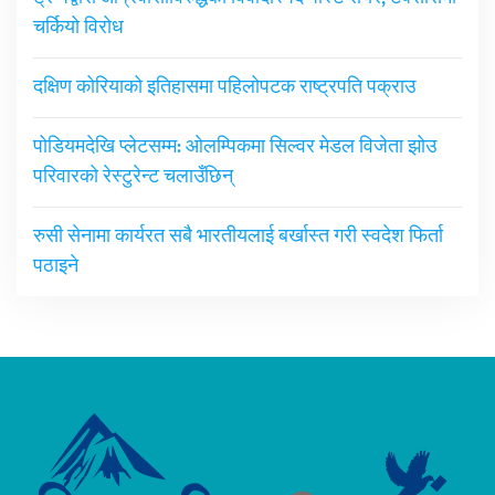
चर्कियो विरोध
दक्षिण कोरियाको इतिहासमा पहिलोपटक राष्ट्रपति पक्राउ
पोडियमदेखि प्लेटसम्म: ओलम्पिकमा सिल्वर मेडल विजेता झोउ
परिवारको रेस्टुरेन्ट चलाउँछिन्
रुसी सेनामा कार्यरत सबै भारतीयलाई बर्खास्त गरी स्वदेश फिर्ता
पठाइने