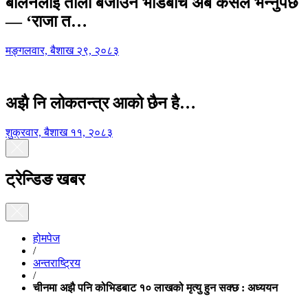
बालेनलाई ताली बजाउने भीडबीच अब कसैले भन्नुपर्छ
— ‘राजा त…
मङ्गलवार, बैशाख २९, २०८३
अझै नि लोकतन्त्र आको छैन है…
शुक्रवार, बैशाख ११, २०८३
ट्रेन्डिङ खबर
होमपेज
/
अन्तराष्ट्रिय
/
चीनमा अझै पनि कोभिडबाट १० लाखको मृत्यु हुन सक्छ : अध्ययन