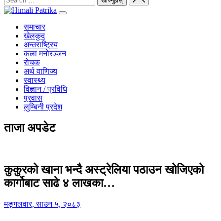
समाचार
खेलकुद
अन्तराष्ट्रिय
कला मनोरञ्जन
रोचक
अर्थ वाणिज्य
स्वास्थ्य
विज्ञान / प्रविधि
प्रवास
लुम्बिनी प्रदेश
ताजा अपडेट
कुकुरको खाना भन्दै अस्ट्रेलिया पठाउन खोजिएको
कार्गोबाट साढे ४ लाखका…
मङ्गलवार, साउन ५, २०८३