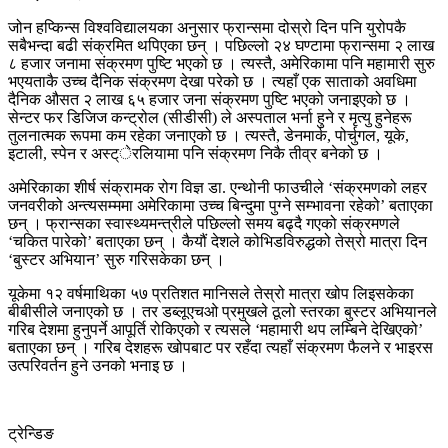
जोन हप्किन्स विश्वविद्यालयका अनुसार फ्रान्समा दोस्रो दिन पनि युरोपकै
सबैभन्दा बढी संक्रमित थपिएका छन् । पछिल्लो २४ घण्टामा फ्रान्समा २ लाख
८ हजार जनामा संक्रमण पुष्टि भएको छ । त्यस्तै, अमेरिकामा पनि महामारी सुरु
भएयताकै उच्च दैनिक संक्रमण देखा परेको छ । त्यहाँ एक साताको अवधिमा
दैनिक औसत २ लाख ६५ हजार जना संक्रमण पुष्टि भएको जनाइएको छ ।
सेन्टर फर डिजिज कन्ट्रोल (सीडीसी) ले अस्पताल भर्ना हुने र मृत्यु हुनेहरू
तुलनात्मक रूपमा कम रहेका जनाएको छ । त्यस्तै, डेनमार्क, पोर्चुगल, यूके,
इटाली, स्पेन र अस्ट्ेरलियामा पनि संक्रमण निकै तीव्र बनेको छ ।
अमेरिकाका शीर्ष संक्रामक रोग विज्ञ डा. एन्थोनी फाउचीले ‘संक्रमणको लहर
जनवरीको अन्त्यसम्ममा अमेरिकामा उच्च बिन्दुमा पुग्ने सम्भावना रहेको’ बताएका
छन् । फ्रान्सका स्वास्थ्यमन्त्रीले पछिल्लो समय बढ्दै गएको संक्रमणले
‘चकित पारेको’ बताएका छन् । कैयौं देशले कोभिडविरुद्धको तेस्रो मात्रा दिन
‘बुस्टर अभियान’ सुरु गरिसकेका छन् ।
यूकेमा १२ वर्षमाथिका ५७ प्रतिशत मानिसले तेस्रो मात्रा खोप लिइसकेका
बीबीसीले जनाएको छ । तर डब्लूएचओ प्रमुखले ठूलो स्तरका बुस्टर अभियानले
गरिब देशमा हुनुपर्ने आपूर्ति रोकिएको र त्यसले ‘महामारी थप लम्बिने देखिएको’
बताएका छन् । गरिब देशहरू खोपबाट पर रहँदा त्यहाँ संक्रमण फैलने र भाइरस
उत्परिवर्तन हुने उनको भनाइ छ ।
ट्रेन्डिङ