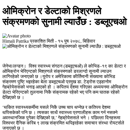
ओमिक्रोन र डेल्टाको मिश्रणले
संक्रमणको सुनामी ल्याउँछ : डब्लूएचओ
Himali Patrika
प्रकाशित मिती -
१५ पुष २०७८, बिहिवार
जेनेभा/लन्डन। विश्व स्वास्थ्य संगठन (डब्लूएचओ) ले कोभिड–१९ का डेल्टा र
ओमिक्रोन भेरिएन्टको मिश्रणले संक्रमणको डरलाग्दो सुनामी ल्याउन
लागिरहेको जनाएको छ ।युरोप र अमेरिकामा कीर्तिमानी संख्यामा कोभिड
संक्रमण पुष्टि भइरहेका बेला डब्लूएचओ प्रमुख डा. टेड्रोस एड्हानोम
गेहब्रेयेससको भनाइ आएको हो । कपितय देशमा गरिएका अध्ययनमा ओमिक्रोन
डेल्टा भेरिएन्टको तुलनामा निकै संक्रामक रहेको भए पनि कम घातक रहेको
देखिएको छ ।
‘थकित स्वास्थ्यकर्मीमा यसले निकै उच्च चाप थप्नेछ र कतिपय देशमा
थपिसकेको पनि छ । त्यसका साथै स्वास्थ्य प्रणालीहरू काम गर्न नसक्ने
अवस्थानजिक पुगेका देखिएको छ,’ गेहब्रेयेससले भने । पछिल्ला दिनहरूमा
विश्वभर दैनिक करिब ९ लाख संक्रमित थपिइरहेका समाचार संस्था रोयटर्सले
जनाएको छ ।