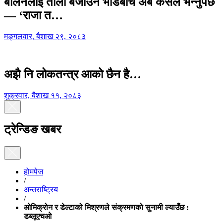
बालेनलाई ताली बजाउने भीडबीच अब कसैले भन्नुपर्छ
— ‘राजा त…
मङ्गलवार, बैशाख २९, २०८३
अझै नि लोकतन्त्र आको छैन है…
शुक्रवार, बैशाख ११, २०८३
ट्रेन्डिङ खबर
होमपेज
/
अन्तराष्ट्रिय
/
ओमिक्रोन र डेल्टाको मिश्रणले संक्रमणको सुनामी ल्याउँछ :
डब्लूएचओ