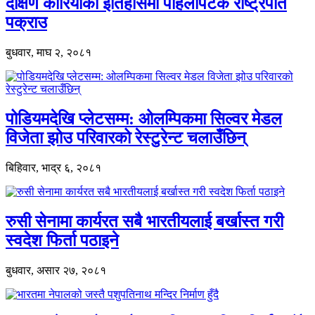
दक्षिण कोरियाको इतिहासमा पहिलोपटक राष्ट्रपति
पक्राउ
बुधवार, माघ २, २०८१
पोडियमदेखि प्लेटसम्म: ओलम्पिकमा सिल्वर मेडल
विजेता झोउ परिवारको रेस्टुरेन्ट चलाउँछिन्
बिहिवार, भाद्र ६, २०८१
रुसी सेनामा कार्यरत सबै भारतीयलाई बर्खास्त गरी
स्वदेश फिर्ता पठाइने
बुधवार, असार २७, २०८१