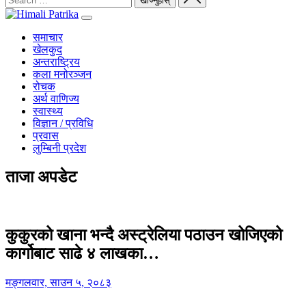
समाचार
खेलकुद
अन्तराष्ट्रिय
कला मनोरञ्जन
रोचक
अर्थ वाणिज्य
स्वास्थ्य
विज्ञान / प्रविधि
प्रवास
लुम्बिनी प्रदेश
ताजा अपडेट
कुकुरको खाना भन्दै अस्ट्रेलिया पठाउन खोजिएको
कार्गोबाट साढे ४ लाखका…
मङ्गलवार, साउन ५, २०८३