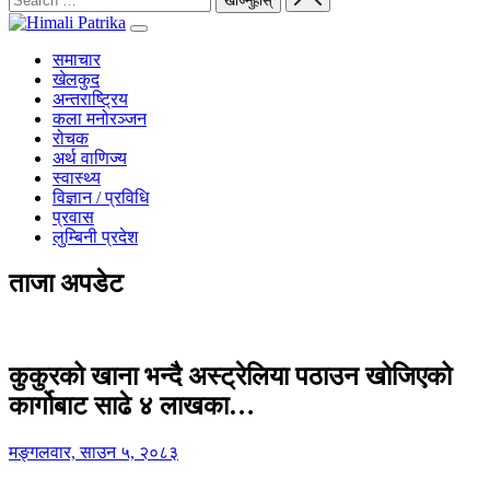
समाचार
खेलकुद
अन्तराष्ट्रिय
कला मनोरञ्जन
रोचक
अर्थ वाणिज्य
स्वास्थ्य
विज्ञान / प्रविधि
प्रवास
लुम्बिनी प्रदेश
ताजा अपडेट
कुकुरको खाना भन्दै अस्ट्रेलिया पठाउन खोजिएको
कार्गोबाट साढे ४ लाखका…
मङ्गलवार, साउन ५, २०८३