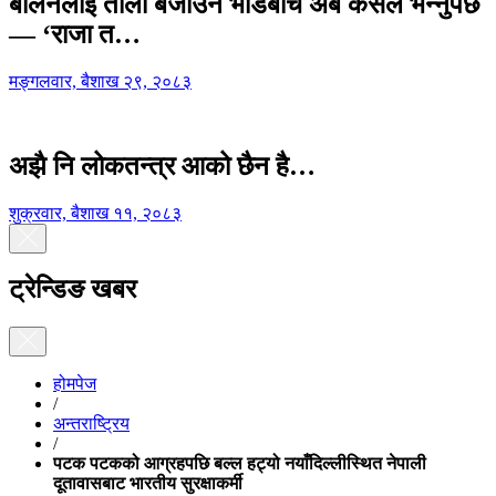
बालेनलाई ताली बजाउने भीडबीच अब कसैले भन्नुपर्छ
— ‘राजा त…
मङ्गलवार, बैशाख २९, २०८३
अझै नि लोकतन्त्र आको छैन है…
शुक्रवार, बैशाख ११, २०८३
ट्रेन्डिङ खबर
होमपेज
/
अन्तराष्ट्रिय
/
पटक पटकको आग्रहपछि बल्ल हट्यो नयाँदिल्लीस्थित नेपाली
दूतावासबाट भारतीय सुरक्षाकर्मी