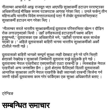
नीलाम्बर आचार्यले आफू राजदूत भएर आएपछि सुरक्षाकर्मी हटाउन परराष्ट्रका
अधिकारीलाई मौखिक रूपमा पटकपटक आग्रह गरेका थिए । उनले फर्कनु तीन
महिनाअघि भारतीय विदेश मन्त्रालयलाई पत्र नै लेखेर दूतावासभित्रबाट
सुरक्षाकर्मी हटाउन माग गरेका थिए ।
‘नीलाम्बर सरले भारतीय सुरक्षाकर्मीलाई दूतावास परिसरभित्र खेल्न र दौडिन
रोक लगाउनुभएको थियो । उहाँ उनीहरूलाई हटाउनुपर्ने पक्षमा अडिग
हुनुहुन्थ्यो,’ दूतावासका एक अधिकारीले भने, ‘उहाँको प्रयास बल्ल सार्थक
भएको छ ।’ अहिले दूतावासको बाहिरी भागमा भारतीय सुरक्षाकर्मीको अर्को
टोलीले गस्ती गर्छ ।
दूतावासको बाहिरी भागको सम्पूर्ण सुरक्षा त्यही देशबाट हुने गरे पनि भित्री
क्षेत्रको रेखदेख र सुरक्षाको जिम्मेवारी दूतावास राख्ने मुलुककै हुने गर्छ ।
दूतावासमा नेपाल प्रहरीबाट एसएसपीको एउटा दरबन्दी छ । त्यसबाहेक नेपाल
प्रहरीको अन्य जनशक्ति छैन । ठूलो क्षेत्रमा फैलिएको दिल्ली दूतावासको
आन्तरिक सुरक्षाका लागि नेपाल प्रहरीकै केही जवानको दरबन्दी सिर्जना गर्न
जरुरी रहेको दूतावासमा काम गरेर फर्किएका एक सुरक्षा अधिकारीले बताए ।
ट्रेन्डिङ
सम्बन्धित समाचार