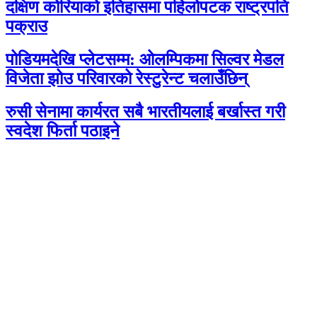
दक्षिण कोरियाको इतिहासमा पहिलोपटक राष्ट्रपति
पक्राउ
पोडियमदेखि प्लेटसम्म: ओलम्पिकमा सिल्वर मेडल
विजेता झोउ परिवारको रेस्टुरेन्ट चलाउँछिन्
रुसी सेनामा कार्यरत सबै भारतीयलाई बर्खास्त गरी
स्वदेश फिर्ता पठाइने