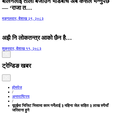
बालेनलाई ताली बजाउने भीडबीच अब कसैले भन्नुपर्छ
— ‘राजा त…
मङ्गलवार, बैशाख २९, २०८३
अझै नि लोकतन्त्र आको छैन है…
शुक्रवार, बैशाख ११, २०८३
ट्रेन्डिङ खबर
होमपेज
/
अन्तराष्ट्रिय
/
यूएईमा भिजिट भिसामा काम गर्नेलाई ३ महिना जेल सहित ३ लाख रुपैयाँ
जरिवाना हुने