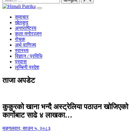
समाचार
खेलकुद
अन्तराष्ट्रिय
कला मनोरञ्जन
रोचक
अर्थ वाणिज्य
स्वास्थ्य
विज्ञान / प्रविधि
प्रवास
लुम्बिनी प्रदेश
ताजा अपडेट
कुकुरको खाना भन्दै अस्ट्रेलिया पठाउन खोजिएको
कार्गोबाट साढे ४ लाखका…
मङ्गलवार, साउन ५, २०८३