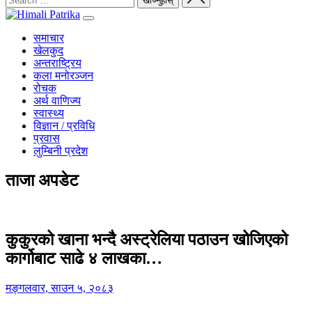
समाचार
खेलकुद
अन्तराष्ट्रिय
कला मनोरञ्जन
रोचक
अर्थ वाणिज्य
स्वास्थ्य
विज्ञान / प्रविधि
प्रवास
लुम्बिनी प्रदेश
ताजा अपडेट
कुकुरको खाना भन्दै अस्ट्रेलिया पठाउन खोजिएको
कार्गोबाट साढे ४ लाखका…
मङ्गलवार, साउन ५, २०८३