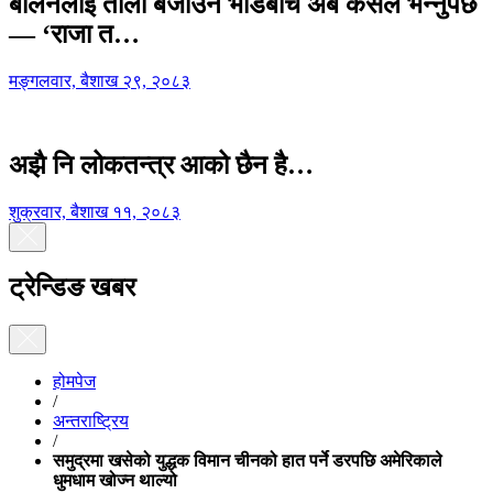
बालेनलाई ताली बजाउने भीडबीच अब कसैले भन्नुपर्छ
— ‘राजा त…
मङ्गलवार, बैशाख २९, २०८३
अझै नि लोकतन्त्र आको छैन है…
शुक्रवार, बैशाख ११, २०८३
ट्रेन्डिङ खबर
होमपेज
/
अन्तराष्ट्रिय
/
समुद्रमा खसेको युद्धक विमान चीनको हात पर्ने डरपछि अमेरिकाले
धुमधाम खोज्न थाल्यो