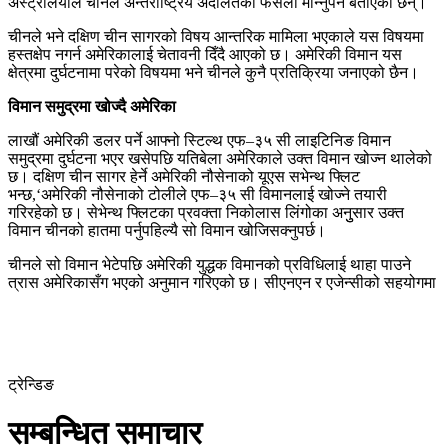
अस्ट्रेलियाले चीनले अन्तर्राष्ट्रिय अदालतको फैसला मान्नुपर्ने बताएका छन्।
चीनले भने दक्षिण चीन सागरको विषय आन्तरिक मामिला भएकाले यस विषयमा
हस्तक्षेप नगर्न अमेरिकालाई चेतावनी दिँदै आएको छ। अमेरिकी विमान यस
क्षेत्रमा दुर्घटनामा परेको विषयमा भने चीनले कुनै प्रतिक्रिया जनाएको छैन।
विमान समुद्रमा खोज्दै अमेरिका
लाखौं अमेरिकी डलर पर्ने आफ्नो स्टिल्थ एफ–३५ सी लाइटिनिङ विमान
समुद्रमा दुर्घटना भएर खसेपछि यतिबेला अमेरिकाले उक्त विमान खोज्न थालेको
छ। दक्षिण चीन सागर हेर्ने अमेरिकी नौसेनाको यूएस सभेन्थ फ्लिट
भन्छ,‘अमेरिकी नौसेनाको टोलीले एफ–३५ सी विमानलाई खोज्ने तयारी
गरिरहेको छ। सेभेन्थ फ्लिटका प्रवक्ता निकोलास लिंगोका अनुुसार उक्त
विमान चीनको हातमा पर्नुपहिल्यै सो विमान खोजिसक्नुपर्छ।
चीनले सो विमान भेटेपछि अमेरिकी युद्धक विमानको प्रविधिलाई थाहा पाउने
त्रास अमेरिकासँग भएको अनुमान गरिएको छ। सीएनएन र एजेन्सीको सहयोगमा
ट्रेन्डिङ
सम्बन्धित समाचार