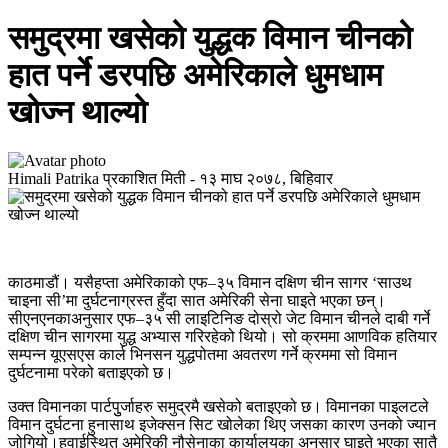
समुद्रमा खसेको युद्धक विमान चीनको
हात पर्ने डरपछि अमेरिकाले धुमधाम
खोज्न थाल्यो
Himali Patrika
प्रकाशित मिती -
१३ माघ २०७८, बिहिवार
काठमाडौं। यसैहप्ता अमेरिकाको एफ–३५ विमान दक्षिण चीन सागर ‘साउथ
चाइना सी’मा दुर्घटनाग्रस्त हुँदा सात अमेरिकी सेना घाइते भएका छन्।
सीएनएनकाअनुसार एफ–३५ सी लाइटिनिङ दोस्रो जेट विमान चीनले दाबी गर्ने
दक्षिण चीन सागरमा युद्ध अभ्यास गरिरहेको थियो। सो क्रममा आणविक हतियार
सम्पन्न यूएसएस कार्ल भिनसन युद्धपोतमा अवतरण गर्ने क्रममा सो विमान
दुर्घटनामा परेको बताइएको छ।
उक्त विमानका पार्टपुुर्जाहरु समुद्रमै खसेको बताइएको छ। विमानका पाइलटले
विमान दुर्घटना हुनासाथ इजेक्सन सिट खोलेका थिए जसका कारण उनको ज्यान
जोगियो।हवाईस्थित अमेरिकी नौसेनाका कार्यालयका अनुसार घाइते भएका सातै