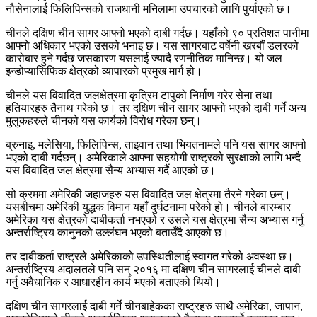
नौसेनालाई फिलिपिन्सको राजधानी मनिलामा उपचारको लागि पुर्याएको छ।
चीनले दक्षिण चीन सागर आफ्नो भएको दाबी गर्दछ। यहाँको ९० प्रतिशत पानीमा
आफ्नो अधिकार भएको उसको भनाइ छ। यस सागरबाट वर्षेनी खरबौं डलरको
कारोबार हुने गर्दछ जसकारण यसलाई ज्यादै रणनीतिक मानिन्छ। यो जल
इन्डोप्यासिफिक क्षेत्रको व्यापारको प्रमुख मार्ग हो।
चीनले यस विवादित जलक्षेत्रमा कृत्रिम टापुको निर्माण गरेर सेना तथा
हतियारहरु तैनाथ गरेको छ। तर दक्षिण चीन सागर आफ्नो भएको दाबी गर्ने अन्य
मुलुकहरुले चीनको यस कार्यको विरोध गरेका छन्।
ब्रुनाइ, मलेसिया, फिलिपिन्स, ताइवान तथा भियतनामले पनि यस सागर आफ्नो
भएको दाबी गर्दछन्। अमेरिकाले आफ्ना सहयोगी राष्ट्रको सुरक्षाको लागि भन्दै
यस विवादित जल क्षेत्रमा सैन्य अभ्यास गर्दै आएको छ।
सो क्रममा अमेरिकी जहाजहरु यस विवादित जल क्षेत्रमा तैरने गरेका छन्।
यसबीचमा अमेरिकी युद्धक विमान यहाँ दुर्घटनामा परेको हो। चीनले बारम्बार
अमेरिका यस क्षेत्रको दाबीकर्ता नभएको र उसले यस क्षेत्रमा सैन्य अभ्यास गर्नु
अन्तर्राष्ट्रिय कानुनको उल्लंघन भएको बताउँदै आएको छ।
तर दाबीकर्ता राष्ट्रले अमेरिकाको उपस्थितीलाई स्वागत गरेको अवस्था छ।
अन्तर्राष्ट्रिय अदालतले पनि सन् २०१६ मा दक्षिण चीन सागरलाई चीनले दाबी
गर्नु अवैधानिक र आधारहीन कार्य भएको बताएको थियो।
दक्षिण चीन सागरलाई दाबी गर्ने चीनबाहेकका राष्ट्रहरु साथै अमेरिका, जापान,