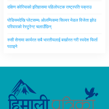
दक्षिण कोरियाको इतिहासमा पहिलोपटक राष्ट्रपति पक्राउ
पोडियमदेखि प्लेटसम्म: ओलम्पिकमा सिल्वर मेडल विजेता झोउ
परिवारको रेस्टुरेन्ट चलाउँछिन्
रुसी सेनामा कार्यरत सबै भारतीयलाई बर्खास्त गरी स्वदेश फिर्ता
पठाइने