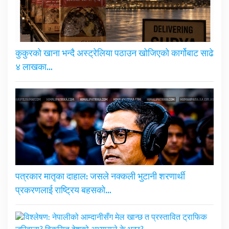
कुकुरको खाना भन्दै अस्ट्रेलिया पठाउन खोजिएको कार्गोबाट साढे
४ लाखका…
पत्रकार मातृका दाहाल: जसले नक्कली भुटानी शरणार्थी
प्रकरणलाई राष्ट्रिय बहसको…