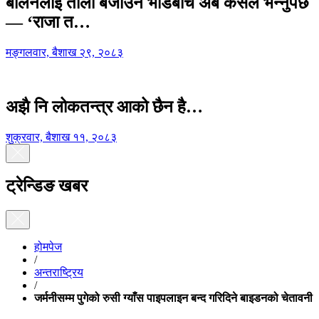
बालेनलाई ताली बजाउने भीडबीच अब कसैले भन्नुपर्छ
— ‘राजा त…
मङ्गलवार, बैशाख २९, २०८३
अझै नि लोकतन्त्र आको छैन है…
शुक्रवार, बैशाख ११, २०८३
ट्रेन्डिङ खबर
होमपेज
/
अन्तराष्ट्रिय
/
जर्मनीसम्म पुगेको रुसी ग्याँस पाइपलाइन बन्द गरिदिने बाइडनको चेतावनी