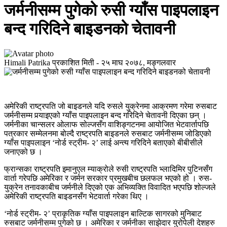
जर्मनीसम्म पुगेको रुसी ग्याँस पाइपलाइन
बन्द गरिदिने बाइडनको चेतावनी
Himali Patrika
प्रकाशित मिती -
२५ माघ २०७८, मङ्गलवार
अमेरिकी राष्ट्रपति जो बाइडनले यदि रुसले युक्रेनमा आक्रमण गरेमा रुसबाट
जर्मनीसम्म पर्‍याइएको ग्याँस पाइपलाइन बन्द गरिदिने चेतावनी दिएका छन् ।
जर्मनीका चान्सलर ओलाफ सोल्जसँग वाशिङ्गटनमा आयोजित भेटवार्तापछि
पत्रकार सम्मेलनमा बोल्दै राष्ट्रपति बाइडनले रुसबाट जर्मनीसम्म जोडिएको
ग्याँस पाइपलाइन ‘नोर्ड स्ट्रीम- २’ लाई अन्त्य गरिदिने बताएको बीबीसीले
जनाएको छ ।
फ्रान्सका राष्ट्रपति इमानुएल म्याक्रोले रुसी राष्ट्रपति भ्लादिमिर पुटिनसँग
वार्ता गरेपछि अमेरिका र जर्मन सरकार प्रमुखबीच छलफल भएको हो । रुस-
युक्रेन तनावकाबीच जर्मनीले दिएको एक अभिव्यक्ति विवादित भएपछि शोल्जले
अमेरिकी राष्ट्रपति बाइडनसँग भेटवार्ता गरेका थिए ।
‘नोर्ड स्ट्रीम- २’ प्राकृतिक ग्याँस पाइपलाइन बाल्टिक सागरको मुनिबाट
रुसबाट जर्मनीसम्म पुगेको छ । अमेरिका र जर्मनीका साझेदार युरोपेली देशहरु