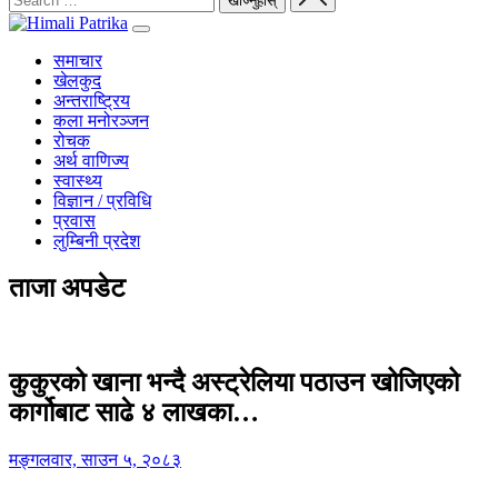
समाचार
खेलकुद
अन्तराष्ट्रिय
कला मनोरञ्जन
रोचक
अर्थ वाणिज्य
स्वास्थ्य
विज्ञान / प्रविधि
प्रवास
लुम्बिनी प्रदेश
ताजा अपडेट
कुकुरको खाना भन्दै अस्ट्रेलिया पठाउन खोजिएको
कार्गोबाट साढे ४ लाखका…
मङ्गलवार, साउन ५, २०८३