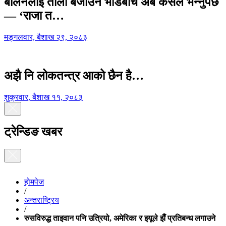
बालेनलाई ताली बजाउने भीडबीच अब कसैले भन्नुपर्छ
— ‘राजा त…
मङ्गलवार, बैशाख २९, २०८३
अझै नि लोकतन्त्र आको छैन है…
शुक्रवार, बैशाख ११, २०८३
ट्रेन्डिङ खबर
होमपेज
/
अन्तराष्ट्रिय
/
रुसविरुद्ध ताइवान पनि उत्रियो, अमेरिका र इयूले झैँ प्रतिबन्ध लगाउने