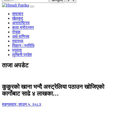
समाचार
खेलकुद
अन्तराष्ट्रिय
कला मनोरञ्जन
रोचक
अर्थ वाणिज्य
स्वास्थ्य
विज्ञान / प्रविधि
प्रवास
लुम्बिनी प्रदेश
ताजा अपडेट
कुकुरको खाना भन्दै अस्ट्रेलिया पठाउन खोजिएको
कार्गोबाट साढे ४ लाखका…
मङ्गलवार, साउन ५, २०८३