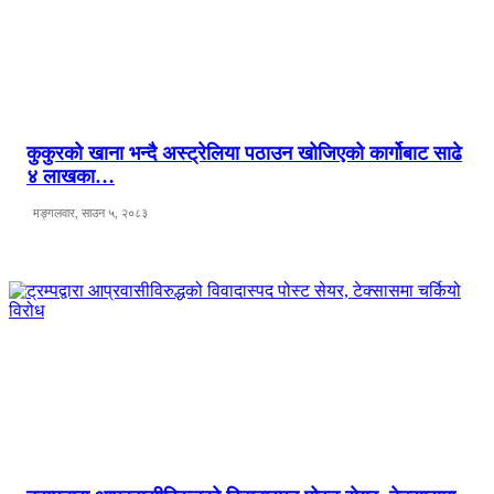
कुकुरको खाना भन्दै अस्ट्रेलिया पठाउन खोजिएको कार्गोबाट साढे
४ लाखका…
मङ्गलवार, साउन ५, २०८३