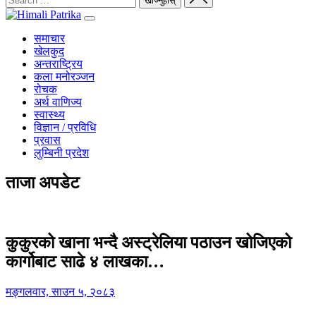
समाचार
खेलकुद
अन्तराष्ट्रिय
कला मनोरञ्जन
रोचक
अर्थ वाणिज्य
स्वास्थ्य
विज्ञान / प्रविधि
प्रवास
लुम्बिनी प्रदेश
ताजा अपडेट
कुकुरको खाना भन्दै अस्ट्रेलिया पठाउन खोजिएको
कार्गोबाट साढे ४ लाखका…
मङ्गलवार, साउन ५, २०८३