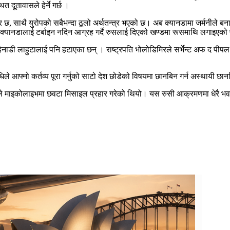
 दूतावासले हेर्ने गर्छ ।
्भर छ, साथै युरोपको सबैभन्दा ठूलो अर्थतन्त्र भएको छ। अब क्यानडामा जर्मनीले ब
नले क्यानडालाई टर्बाइन नदिन आग्रह गर्दै रुसलाई दिएको खण्डमा रूसमाथि लगाइएको
र हेनाडी लाहुटालाई पनि हटाएका छन् । राष्ट्रपति भोलोडिमिरले सर्भेन्ट अफ द पीप
ले आफ्नो कर्तव्य पूरा गर्नुको साटो देश छोडेको विषयमा छानबिन गर्न अस्थायी 
नाले माइकोलाइभमा छवटा मिसाइल प्रहार गरेको थियो। यस रुसी आक्रमणमा धेरै 