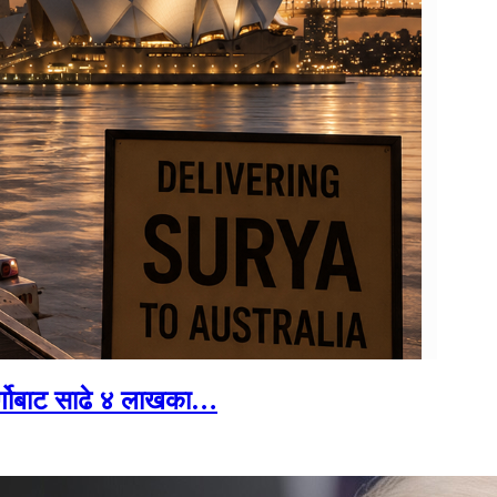
र्गोबाट साढे ४ लाखका…