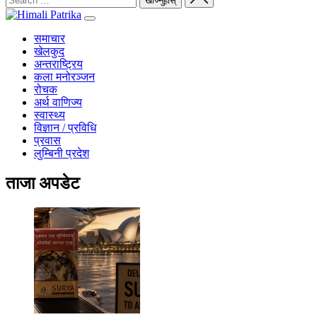
समाचार
खेलकुद
अन्तराष्ट्रिय
कला मनोरञ्जन
रोचक
अर्थ वाणिज्य
स्वास्थ्य
विज्ञान / प्रविधि
प्रवास
लुम्बिनी प्रदेश
ताजा अपडेट