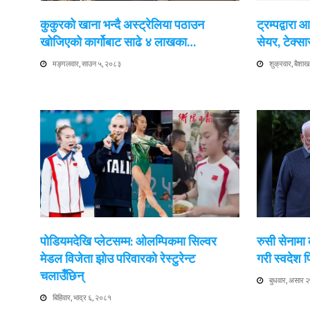
कुकुरको खाना भन्दै अस्ट्रेलिया पठाउन
ट्रम्पद्वारा
खोजिएको कार्गोबाट साढे ४ लाखका…
सेयर, टेक्सा
मङ्गलवार, साउन ५, २०८३
शुक्रवार, बैश
पोडियमदेखि प्लेटसम्म: ओलम्पिकमा सिल्वर
रुसी सेनामा 
मेडल विजेता झोउ परिवारको रेस्टुरेन्ट
गरी स्वदेश फ
चलाउँछिन्
बुधवार, असार 
बिहिवार, भाद्र ६, २०८१