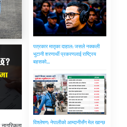
पत्रकार मातृका दाहाल: जसले नक्कली
भुटानी शरणार्थी प्रकरणलाई राष्ट्रिय
बहसको…
विश्लेषण: नेपालीको आम्दानीसँग मेल खान्छ
सी नागरिकता