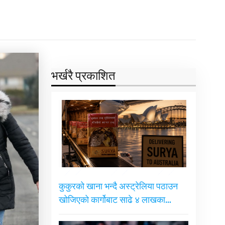
भर्खरै प्रकाशित
कुकुरको खाना भन्दै अस्ट्रेलिया पठाउन
खोजिएको कार्गोबाट साढे ४ लाखका…