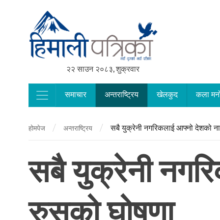
२२ साउन २०८३, शुक्रवार
समाचार
अन्तराष्ट्रिय
खेलकुद
कला मन
Main Navigation
/
/
सबै युक्रेनी नगरिकलाई आफ्नो देशको न
होमपेज
अन्तराष्ट्रिय
सबै युक्रेनी नग
रुसको घोषणा