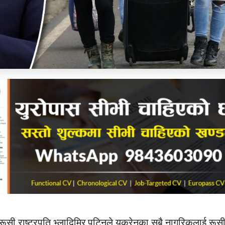
ूसी राष्ट्रपति भ्लादिमिर पुटिनले युक्रेनका सबै नागरिकलाई रू