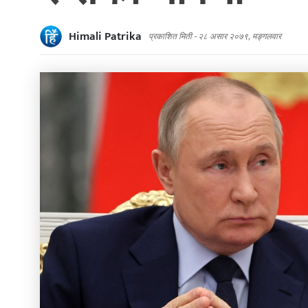
Himali Patrika
प्रकाशित मिती -
२८ असार २०७९, मङ्गलवार