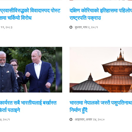
 आप्रवासीविरुद्धको विवादास्पद पोस्ट
दक्षिण कोरियाको इतिहासमा पहिल
समा चर्कियो विरोध
राष्ट्रपति पक्राउ
ाख ११, २०८३
बुधवार, माघ २, २०८१
कार्यरत सबै भारतीयलाई बर्खास्त
भारतमा नेपालको जस्तै पशुपतिनाथ 
िर्ता पठाइने
निर्माण हुँदै
२७, २०८१
आइतवार, असार २४, २०८०