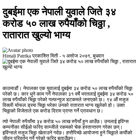
दुबईमा एक नेपाली युवाले जिते ३४
करोड ५० लाख रुपैयाँको चिठ्ठा ,
रातारात खुल्यो भाग्य
Himali Patrika
प्रकाशित मिती -
५ असोज २०७९, बुधवार
काठमाडौं। नेपालका एक युवालाई दुबईमा ३४ करोड ५० लाख रुपैयाँको चिठ्ठा
परेको छ। कार धुने काम गर्ने नेपालका ३१ वर्षे भरतलाई दुबईमा ३४ करोड ५०
लाख रुपैयाँको चिठ्ठा परेको गल्फन्युज डटकमले जनाएको छ। ९४ औं मजुज
विक्ली र्याफल ड्रमा चिठ्ठा भरेका उनको रातारात भाग्य खुलेको हो। उक्त
चिठ्ठाको विजेताले एक करोड दिराम प्राप्त गर्ने प्रावधान छ।
त्यो नेपाली रुपैयाँमा ३४ करोड ५० लाख रुपैयाँ हुन आउँछ। उनलाई इविंग्स
कम्पनीका सीईओ फरिद साम्जीले रकमको चेक हस्तान्तरण गरेका छन्।
इविंग्सले मजुज चिठ्ठा खेलाउने गर्दछ। हप्तैपिच्छे आयोजना हुने चिठ्ठाले कयौंको
जीवन परिवर्तन गर्ने गरेको फरिद बताउँछन्।