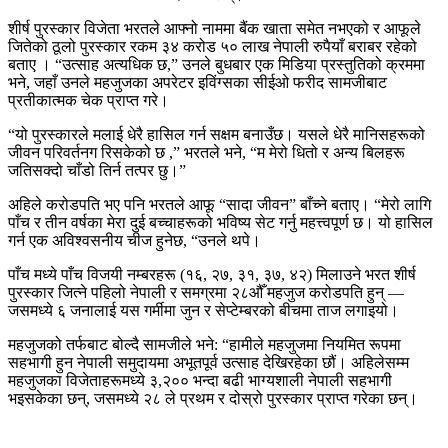
शीर्ष पुरस्कार विजेता भरतले आफ्नो नाममा बैंक खाता समेत नभएको र आफूले
जितेको ठूलो पुरस्कार रकम ३४ करोड ५० लाख नेपाली रुपैयाँ बराबर रहेको
बताए । “उत्साह अत्यधिक छ,” उनले बुधबार एक मिडिया प्रस्तुतिको क्रममा
भने, जहाँ उनले महजुजका अपरेटर इविंग्सका सीईओ फरीद सामजीबाट
प्रतीकात्मक चेक प्राप्त गरे।
“यो पुरस्कारले मलाई धेरै हासिल गर्न सक्षम बनाउँछ। यसले धेरै मानिसहरूको
जीवन परिवर्तनग रिसकेको छ ,” भरतले भने, “म मेरो धितो र अन्य बिलहरू
जतिसक्दो चाँडो तिर्न तत्पर छु।”
अहिले करोडपति भए पनि भरतले आफू “सादा जीवन” बाँच्ने बताए। “मेरो लागि
पाँच र तीन वर्षका मेरा दुई बच्चाहरूको भविष्य सेट गर्नु महत्त्वपूर्ण छ। यो हासिल
गर्न एक अविश्वसनीय चीज हुनेछ, “उनले थपे।
पाँच मध्ये पाँच विजयी नम्बरहरू (१६, २७, ३१, ३७, ४२) मिलाउने भरत शीर्ष
पुरस्कार जित्ने पहिलो नेपाली र समग्रमा २८औँ महजुज करोडपति हुन् —
जसमध्ये ६ जनालाई यस गर्मीमा जुन र सेप्टेम्बरको बीचमा ताज लगाइयो।
महजुजको तर्फबाट बोल्दै सामजीले भने: “हामीले महजुजमा नियमित रूपमा
सहभागी हुन नेपाली समुदायमा अभूतपूर्व उत्साह देखिरहेका छौं। अहिलेसम्म
महजुजका विजेताहरूमध्ये ३,२०० भन्दा बढी भाग्यशाली नेपाली सहभागी
भइसकेका छन्, जसमध्ये २८ ले प्रथम र दोस्रो पुरस्कार प्राप्त गरेका छन्।