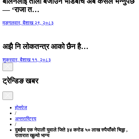
बालेनलाई ताली बजाउने भीडबीच अब कसैले भन्नुपर्छ
— ‘राजा त…
मङ्गलवार, बैशाख २९, २०८३
अझै नि लोकतन्त्र आको छैन है…
शुक्रवार, बैशाख ११, २०८३
ट्रेन्डिङ खबर
होमपेज
/
अन्तराष्ट्रिय
/
दुबईमा एक नेपाली युवाले जिते ३४ करोड ५० लाख रुपैयाँको चिठ्ठा ,
रातारात खुल्यो भाग्य