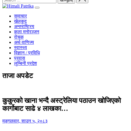
समाचार
खेलकुद
अन्तराष्ट्रिय
कला मनोरञ्जन
रोचक
अर्थ वाणिज्य
स्वास्थ्य
विज्ञान / प्रविधि
प्रवास
लुम्बिनी प्रदेश
ताजा अपडेट
कुकुरको खाना भन्दै अस्ट्रेलिया पठाउन खोजिएको
कार्गोबाट साढे ४ लाखका…
मङ्गलवार, साउन ५, २०८३