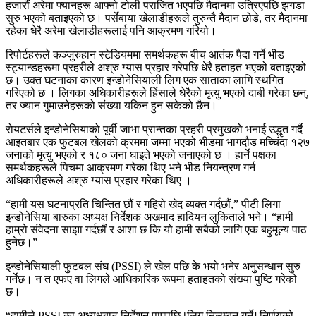
हजारौं अरेमा फ्यानहरू आफ्नो टोली पराजित भएपछि मैदानमा उत्रिएपछि झगडा
सुरु भएको बताइएको छ। पर्सेबाया खेलाडीहरूले तुरुन्तै मैदान छोडे, तर मैदानमा
रहेका धेरै अरेमा खेलाडीहरूलाई पनि आक्रमण गरियो।
रिपोर्टहरूले कञ्जुरुहान स्टेडियममा समर्थकहरू बीच आतंक पैदा गर्ने भीड
स्ट्यान्डहरूमा प्रहरीले अश्रु ग्यास प्रहार गरेपछि धेरै हताहत भएको बताइएको
छ। उक्त घटनाका कारण इन्डोनेसियाली लिग एक साताका लागि स्थगित
गरिएको छ । लिगका अधिकारीहरूले हिंसाले धेरैको मृत्यु भएको दाबी गरेका छन्,
तर ज्यान गुमाउनेहरूको संख्या यकिन हुन सकेको छैन।
रोयटर्सले इन्डोनेसियाको पूर्वी जाभा प्रान्तका प्रहरी प्रमुखको भनाई उद्धृत गर्दै
आइतबार एक फुटबल खेलको क्रममा जम्मा भएको भीडमा भागदौड मच्चिंदा १२७
जनाको मृत्यु भएको र १८० जना घाइते भएको जनाएको छ । हार्ने पक्षका
समर्थकहरूले पिचमा आक्रमण गरेका थिए भने भीड नियन्त्रण गर्न
अधिकारीहरूले अश्रु ग्यास प्रहार गरेका थिए ।
“हामी यस घटनाप्रति चिन्तित छौं र गहिरो खेद व्यक्त गर्दछौं,” पीटी लिगा
इन्डोनेसिया बारुका अध्यक्ष निर्देशक अखमाद हादियन लुकिताले भने। “हामी
हाम्रो संवेदना साझा गर्दछौं र आशा छ कि यो हामी सबैको लागि एक बहुमूल्य पाठ
हुनेछ।”
इन्डोनेसियाली फुटबल संघ (PSSI) ले खेल पछि के भयो भनेर अनुसन्धान सुरु
गर्नेछ। न त एफए वा लिगले आधिकारिक रूपमा हताहतको संख्या पुष्टि गरेको
छ।
“हामीले PSSI का अध्यक्षबाट निर्देशन पाएपछि [लिग निलम्बन गर्ने] निर्णयको