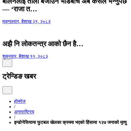
बालेनलाई ताली बजाउने भीडबीच अब कसैले भन्नुपर्छ
— ‘राजा त…
मङ्गलवार, बैशाख २९, २०८३
अझै नि लोकतन्त्र आको छैन है…
शुक्रवार, बैशाख ११, २०८३
ट्रेन्डिङ खबर
होमपेज
/
अन्तराष्ट्रिय
/
इन्डोनेसियामा फुटबल खेलका क्रममा भएको हिंसामा १२७ जनाको मृत्यु