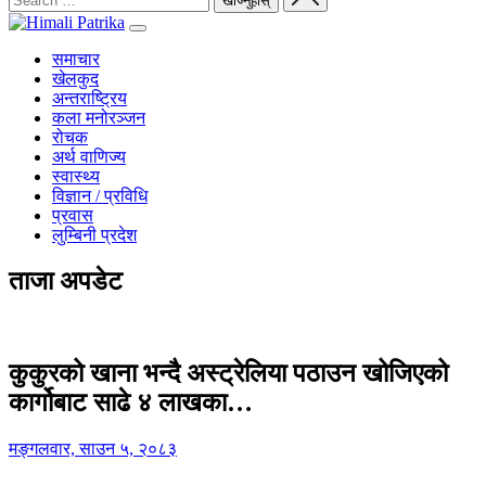
समाचार
खेलकुद
अन्तराष्ट्रिय
कला मनोरञ्जन
रोचक
अर्थ वाणिज्य
स्वास्थ्य
विज्ञान / प्रविधि
प्रवास
लुम्बिनी प्रदेश
ताजा अपडेट
कुकुरको खाना भन्दै अस्ट्रेलिया पठाउन खोजिएको
कार्गोबाट साढे ४ लाखका…
मङ्गलवार, साउन ५, २०८३