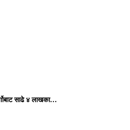
र्गोबाट साढे ४ लाखका…