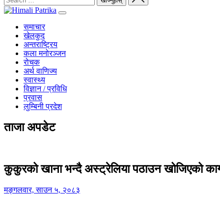
समाचार
खेलकुद
अन्तराष्ट्रिय
कला मनोरञ्जन
रोचक
अर्थ वाणिज्य
स्वास्थ्य
विज्ञान / प्रविधि
प्रवास
लुम्बिनी प्रदेश
ताजा अपडेट
कुकुरको खाना भन्दै अस्ट्रेलिया पठाउन खोजिएको का
मङ्गलवार, साउन ५, २०८३