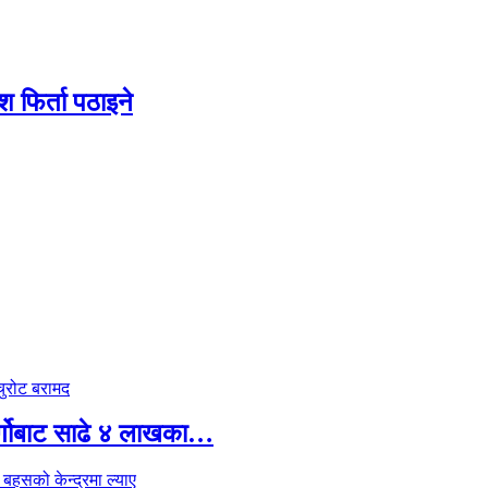
श फिर्ता पठाइने
र्गोबाट साढे ४ लाखका…