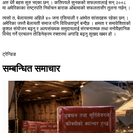
अरु धेरै बहस सुरु भएका छन् । कतिपयले सुनकको सफलतालाई सन् २००८
मा अमेरिकाका राष्ट्रपति निर्वाचन बाराक ओबामाको सफलतासँग तुलना गर्छन् ।
त्यसो त, बेलायतमा अहिले ४० जना एसियाली र अश्वेत सांसदहरू रहेका छन् ।
अमेरिका जस्तै बेलायती समाज पनि विविधतापूर्ण बन्दैछ । क्षमता र समावेशिताको
कुशल संयोजन बढ्नु र अल्पसं‌ख्यक समुदायलाई संरचनात्मक तथा मनोवैज्ञानिक
विभेद गर्ने प्रचलन तोडिनेक्रम रफ्तारमा अगाडि बढ्नु सुखद खबर हो ।
ट्रेन्डिङ
सम्बन्धित समाचार