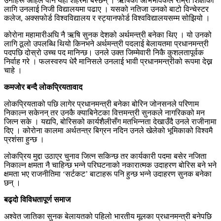
उनीहरू अहिले पनि यही शहरमा बस्छन् । ऋषिका अभिभावकले राम्रो शिक्षाका
लागि उनलाई निजी विद्यालयमा पढाए । यसको नतिजा उनको बाटो विन्चेस्टर
कलेज, अक्सफोर्ड विश्वविद्यालय र स्ट्यानफोर्ड विश्वविद्यालयसम्म सोझियो ।
कोरोना महामारीअघि नै ऋषि सुनक देशको अर्थमन्त्री बनेका थिए । यो उनको
लागि ठूलो उपलब्धि थियो किनभने अर्थमन्त्री पदलाई बेलायतमा प्रधानमन्त्री
पदपछि दोस्रो उच्च पद मानिन्छ। उनले उक्त जिम्मेवारी निकै कुशलतापूर्वक
निर्वाह गरे । फलस्वरुप धेरै मानिसले उनलाई भावी प्रधानमन्त्रीको रूपमा देख्न
चाहे ।
कमजोर बन्दै लोकप्रियतावाद
लोकप्रियताको पछि लागेर प्रधानमन्त्री बनेका बोरिन जोनसनले परिणाम
निकाल्न सकेनन् तर उनकै क्याबिनेटका वित्तमन्त्री सुनकले नागरिकको मन
जित्न सके । यद्यपि, बोरिसको कार्यशैलीसँग मतभिन्नता देखाउँदै उनले राजीनामा
दिए । कोरोना कालमा अर्थतन्त्र बिग्रन नदिन उनले खेलेको भूमिकाको विश्वमै
प्रशंसा हुन्छ ।
लोकप्रिय मुद्दा उठाएर चुनाव जित्न सकिन्छ तर कार्यकारी पदमा बसेर नजिता
निकाल्न क्षमता नै चाहिन्छ भन्ने परिघटनाको नकारात्मक उदाहरण बोरिस बने भने
क्षमता भए राजनीतिमा ‘सर्टकट’ बाटाहरू पनि हुन्छ भन्ने उदाहरण सुनक बनेका
छन् ।
बढ्दो विविधतापूर्ण समाज
अश्वेत जातिका सुनक बेलायतको पहिलो भारतीय मूलका प्रधानमन्त्री बनेपछि