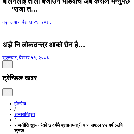
बालेनलाई ताली बजाउने भीडबीच अब कसैले भन्नुपर्छ
— ‘राजा त…
मङ्गलवार, बैशाख २९, २०८३
अझै नि लोकतन्त्र आको छैन है…
शुक्रवार, बैशाख ११, २०८३
ट्रेन्डिङ खबर
होमपेज
/
अन्तराष्ट्रिय
/
राजनीति सुरू गरेको ७ वर्षमै प्रधानमन्त्री बन्न सफल ४२ बर्षे ऋषि
सुनक