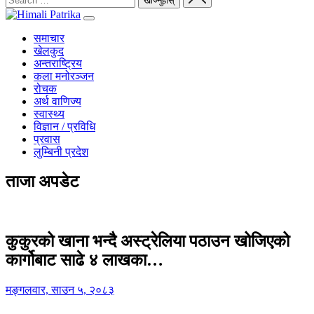
समाचार
खेलकुद
अन्तराष्ट्रिय
कला मनोरञ्जन
रोचक
अर्थ वाणिज्य
स्वास्थ्य
विज्ञान / प्रविधि
प्रवास
लुम्बिनी प्रदेश
ताजा अपडेट
कुकुरको खाना भन्दै अस्ट्रेलिया पठाउन खोजिएको
कार्गोबाट साढे ४ लाखका…
मङ्गलवार, साउन ५, २०८३