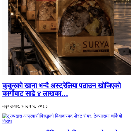
कुकुरको खाना भन्दै अस्ट्रेलिया पठाउन खोजिएको
कार्गोबाट साढे ४ लाखका…
मङ्गलवार, साउन ५, २०८३