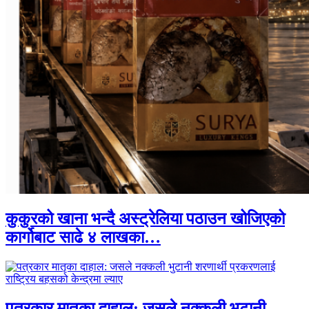
कुकुरको खाना भन्दै अस्ट्रेलिया पठाउन खोजिएको
कार्गोबाट साढे ४ लाखका…
पत्रकार मातृका दाहाल: जसले नक्कली भुटानी