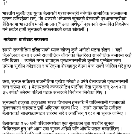
।’
भारतीय मूलकै एक युवक बेलायती प्रधानमन्त्री बनेपछि सामाजिक सञ्जालमा
प्रश्न उठिरहेका छन्, ‘के थरुरले भनेजस्तै सुनकले बेलायती प्रधानमन्त्रीको
हैसियतमा भारतसँग माफी माग्लान् ?’उक्त अर्थपूर्ण प्रश्नको सम्भावित विश्लेषण
गर्न छाडेर हामी सुनकको सफलताको कथा खोतलौं ।
‘सर्टकट’ बाटोबाट सफलता
हाम्रो राजनीतिमा इतिहासको ब्याज खोज्नु कुनै अनौठो घटना होइन । यहाँ
जेलनेलका कथा र लम्बे राजनीतिक जीवनका फेहरिस्त राजनीतिक बजारमा अझै
पनि बिक्छ । त्यसैले गगन थापाहरू प्रधानमन्त्रीको कुर्सीमा पुग्नेबेलासम्म
उमेरमा सुशील कोइराला र चरित्रमा शेरबहादुर देउवा बन्न सक्ने जोखिम धेरै हुन्छ
।
उता, सुनक सक्रिय राजनीतिमा प्रवेश गरेको ७ वर्षमै बेलायतको प्रधानमन्त्री
बन्न सफल भए । बेलायतको कन्जरभेटिभ पार्टीका नेता सुनक सन् २०१५ मा
३५ वर्षको उमेरमा पहिलो पटक संसदको निर्वाचन जितेका थिए ।
सुनकको हजुरबा-हजुरआमा भारत विभाजन हुनअघि नै पाकिस्तानी पञ्जाबको
गुजरनवाला सहरबाट पूर्वी अफ्रिका गएका थिए । लामो समयपछि उनीहरू
बेलायतको साउथह्याम्पटन शहरमा सरे र त्यहीँ सन् १९८० मा सुनक जन्मिए ।
बेलायतका २५० धनी परिवारमध्येका एक सुनकका बुबा यशवीर सुनक
चिकित्सक हुन् भने आमा उषा सुनक अहिले पनि औषधि पसल चलाउँछिन् ।