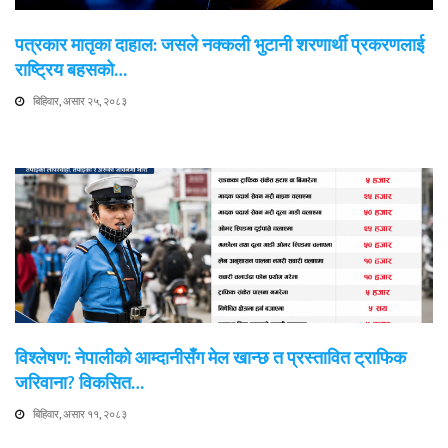
पत्रकार मातृका दाहाल: जसले नक्कली भुटानी शरणार्थी प्रकरणलाई
राष्ट्रिय बहसको…
बिहिवार, असार २५, २०८३
विश्लेषण: नेपालीको आम्दानीसँग मेल खान्छ त प्रस्तावित ट्राफिक
जरिवाना? विकसित…
बिहिवार, असार ११, २०८३