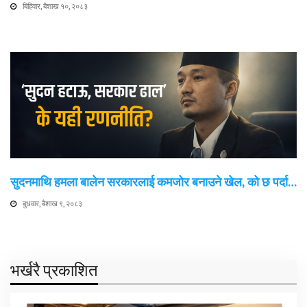
बिहिवार, बैशाख १०, २०८३
सुदनमाथि हमला बालेन सरकारलाई कमजोर बनाउने खेल, को छ पर्दा…
बुधवार, बैशाख ९, २०८३
भर्खरै प्रकाशित