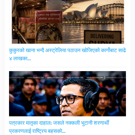
कुकुरको खाना भन्दै अस्ट्रेलिया पठाउन खोजिएको कार्गोबाट साढे
४ लाखका…
पत्रकार मातृका दाहाल: जसले नक्कली भुटानी शरणार्थी
प्रकरणलाई राष्ट्रिय बहसको…