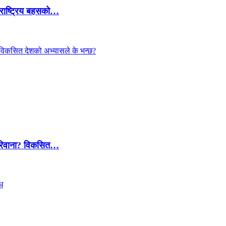
 राष्ट्रिय बहसको…
 जरिवाना? विकसित…