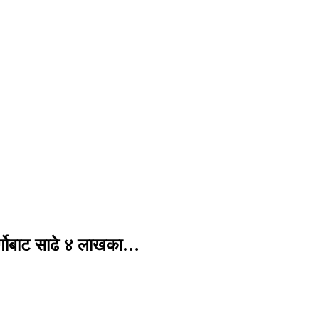
र्गोबाट साढे ४ लाखका…