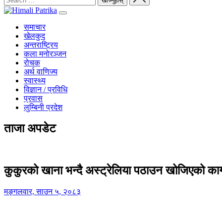
समाचार
खेलकुद
अन्तराष्ट्रिय
कला मनोरञ्जन
रोचक
अर्थ वाणिज्य
स्वास्थ्य
विज्ञान / प्रविधि
प्रवास
लुम्बिनी प्रदेश
ताजा अपडेट
कुकुरको खाना भन्दै अस्ट्रेलिया पठाउन खोजिएको का
मङ्गलवार, साउन ५, २०८३