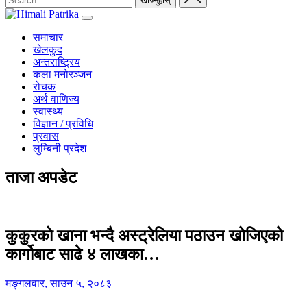
समाचार
खेलकुद
अन्तराष्ट्रिय
कला मनोरञ्जन
रोचक
अर्थ वाणिज्य
स्वास्थ्य
विज्ञान / प्रविधि
प्रवास
लुम्बिनी प्रदेश
ताजा अपडेट
कुकुरको खाना भन्दै अस्ट्रेलिया पठाउन खोजिएको
कार्गोबाट साढे ४ लाखका…
मङ्गलवार, साउन ५, २०८३