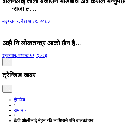
बालेनलाई ताली बजाउने भीडबीच अब कसैले भन्नुपर्छ
— ‘राजा त…
मङ्गलवार, बैशाख २९, २०८३
अझै नि लोकतन्त्र आको छैन है…
शुक्रवार, बैशाख ११, २०८३
ट्रेन्डिङ खबर
होमपेज
/
समाचार
/
केपी ओलीलाई भेट्न रवि लामिछाने पनि बालकोटमा