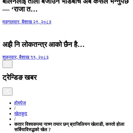
बालेनलाई ताली बजाउने भीडबीच अब कसैले भन्नुपर्छ
— ‘राजा त…
मङ्गलवार, बैशाख २९, २०८३
अझै नि लोकतन्त्र आको छैन है…
शुक्रवार, बैशाख ११, २०८३
ट्रेन्डिङ खबर
होमपेज
/
खेलकुद
/
कतार विश्वकपमा नाच्न तयार छन् ब्राजिलियन खेलाडी, कस्तो होला
सर्बियाविरुद्धको खेल ?