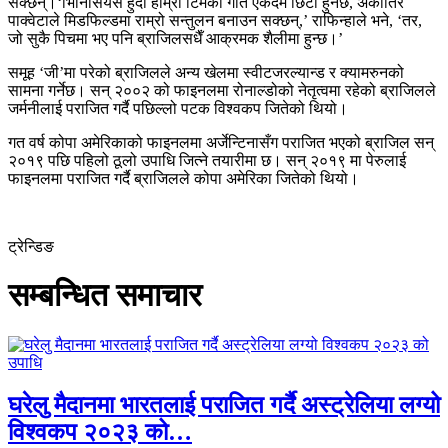
सक्छन्।‘भिनिसियस हुँदा हाम्रो टिमको गति एकदमै छिटो हुनेछ, अर्कातिर
पाक्वेटाले मिडफिल्डमा राम्रो सन्तुलन बनाउन सक्छन्,’ राफिन्हाले भने, ‘तर,
जो सुकै पिचमा भए पनि ब्राजिलसधैँ आक्रमक शैलीमा हुन्छ।’
समूह ‘जी’मा परेको ब्राजिलले अन्य खेलमा स्वीटजरल्यान्ड र क्यामरुनको
सामना गर्नेछ। सन् २००२ को फाइनलमा रोनाल्डोको नेतृत्वमा रहेको ब्राजिलले
जर्मनीलाई पराजित गर्दै पछिल्लो पटक विश्वकप जितेको थियो।
गत वर्ष कोपा अमेरिकाको फाइनलमा अर्जेन्टिनासँग पराजित भएको ब्राजिल सन्
२०१९ पछि पहिलो ठूलो उपाधि जित्ने तयारीमा छ। सन् २०१९ मा पेरुलाई
फाइनलमा पराजित गर्दै ब्राजिलले कोपा अमेरिका जितेको थियो।
ट्रेन्डिङ
सम्बन्धित समाचार
घरेलु मैदानमा भारतलाई पराजित गर्दै अस्ट्रेलिया लग्यो
विश्वकप २०२३ को…