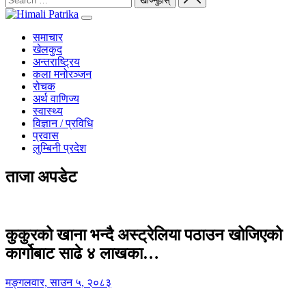
समाचार
खेलकुद
अन्तराष्ट्रिय
कला मनोरञ्जन
रोचक
अर्थ वाणिज्य
स्वास्थ्य
विज्ञान / प्रविधि
प्रवास
लुम्बिनी प्रदेश
ताजा अपडेट
कुकुरको खाना भन्दै अस्ट्रेलिया पठाउन खोजिएको
कार्गोबाट साढे ४ लाखका…
मङ्गलवार, साउन ५, २०८३