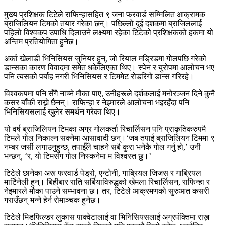
मुख्य प्रशिक्षक टिटेले राफिन्हासहित ९ जना फरवार्ड सम्मिलित आक्रामक
ब्राजिलियन टिमको तयार गरेका छन्। पछिल्लो दुई दशकमा ब्राजिललाई
पहिलो विश्वकप उपाधि दिलाउने लक्ष्यमा रहेका टिटेको प्रशिक्षकको हकमा यो
अन्तिम प्रतियोगिता हुनेछ।
अर्का खेलाडी भिनिसियस जुनियर हुन्, जो रियाल मड्रिडमा गोलपछि गरेको
डान्सका कारण विवादमा समेत धकेलिएका थिए। स्पेन र युरोपमा आलोचन भए
पनि त्यसको पर्बाह नगरी भिनिसियस र टिममेट रोडरिगो डान्स गरिरहे।
विश्वकपमा पनि सँगै नाच्ने मौका पाए, उनीहरूले दर्शकलाई मनोरञ्जन दिने कुनै
कसर बाँकी राख्ने छैनन्। राफिन्हा र नेइमारले आलोचना भइरहँदा पनि
भिनिसियसलाई खुलेर समर्थन गरेका थिए।
यो वर्ष ब्राजिलियन टिमका अग्र गोलकर्ता रिचार्लिसन पनि प्राकृतिकरुपमै
टिमले गोल निकाल्न सक्नेमा आसावादी छन्।‘जब तपाई ब्राजिलियन टिममा ९
नम्बर जर्सी लगाउनुहुन्छ, तपाईँले चाहने सबै कुरा भनेकै गोल गर्नु हो,’ उनी
भन्छन्, ‘र, यो टिमसँग गोल निस्कनेमा म विश्वस्त छु।’
टिटेले छानेका अरू फरवार्ड पेड्रो, एन्टोनी, गाब्रियल जिजस र गाब्रियल
मार्टिनेली हुन्। बिहीबार राति सर्बियाविरुद्धको खेमला रिचार्लिसन, राफिन्हा र
नेइमारले मौका पाउने सम्भावना छ। तर, टिटेले आक्रमणको सुरुआत कसरी
गराउँछन् भन्ने हेर्न रोमाञ्चक हुनेछ।
टिटेले मिडफिल्डर लुकास पाक्वेटालाई वा भिनिसियसलाई अग्रपंक्तिमा राख्न