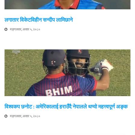
लगातार विकेटविहीन सन्दीप लामिछाने
मङ्गलवार, असार ५, २०८०
विश्वकप छनोट : अमेरिकालाई हराउँदै नेपालले थप्यो महत्त्वपूर्ण अङ्क
मङ्गलवार, असार ५, २०८०