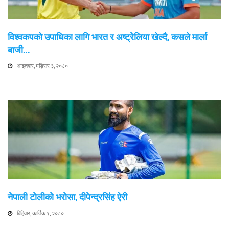
विश्वकपको उपाधिका लागि भारत र अष्ट्रेलिया खेल्दै, कसले मार्ला
बाजी…
आइतवार, मङ्सिर ३, २०८०
नेपाली टोलीको भरोसा, दीपेन्द्रसिंह ऐरी
बिहिवार, कार्तिक ९, २०८०