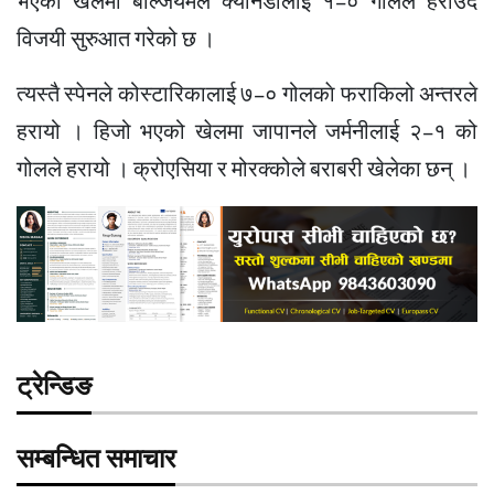
भएको खेलमा बेल्जियमले क्यानडालाई १–० गोलले हराउँदै
विजयी सुरुआत गरेको छ ।
त्यस्तै स्पेनले कोस्टारिकालाई ७–० गोलकाे फराकिलो अन्तरले
हरायो । हिजो भएको खेलमा जापानले जर्मनीलाई २–१ को
गोलले हरायो । क्रोएसिया र मोरक्कोले बराबरी खेलेका छन् ।
ट्रेन्डिङ
सम्बन्धित समाचार