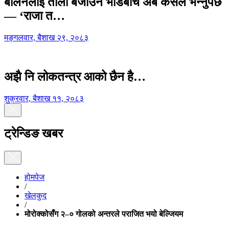
बालेनलाई ताली बजाउने भीडबीच अब कसैले भन्नुपर्छ
— ‘राजा त…
मङ्गलवार, बैशाख २९, २०८३
अझै नि लोकतन्त्र आको छैन है…
शुक्रवार, बैशाख ११, २०८३
ट्रेन्डिङ खबर
होमपेज
/
खेलकुद
/
मोरोक्कोसँग २–० गोलको अन्तरले पराजित भयो बेल्जियम