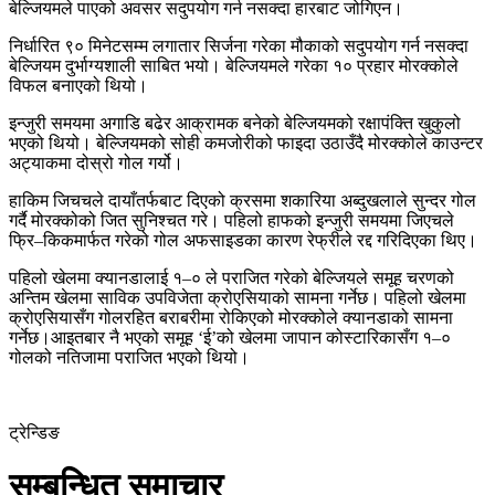
बेल्जियमले पाएको अवसर सदुपयोग गर्न नसक्दा हारबाट जोगिएन।
निर्धारित ९० मिनेटसम्म लगातार सिर्जना गरेका मौकाको सदुपयोग गर्न नसक्दा
बेल्जियम दुर्भाग्यशाली साबित भयो। बेल्जियमले गरेका १० प्रहार मोरक्कोले
विफल बनाएको थियो।
इन्जुरी समयमा अगाडि बढेर आक्रामक बनेको बेल्जियमको रक्षापंक्ति खुकुलो
भएको थियो। बेल्जियमको सोही कमजोरीको फाइदा उठाउँदै मोरक्कोले काउन्टर
अट्याकमा दोस्रो गोल गर्यो।
हाकिम जिचचले दायाँतर्फबाट दिएको क्रसमा शकारिया अब्दुखलाले सुन्दर गोल
गर्दै मोरक्कोको जित सुनिश्चत गरे। पहिलो हाफको इन्जुरी समयमा जिएचले
फ्रि–किकमार्फत गरेको गोल अफसाइडका कारण रेफ्रीले रद्द गरिदिएका थिए।
पहिलो खेलमा क्यानडालाई १–० ले पराजित गरेको बेल्जियले समूह चरणको
अन्तिम खेलमा साविक उपविजेता क्रोएसियाको सामना गर्नेछ। पहिलो खेलमा
क्रोएसियासँग गोलरहित बराबरीमा रोकिएको मोरक्कोले क्यानडाको सामना
गर्नेछ।आइतबार नै भएको समूह ‘ई’को खेलमा जापान कोस्टारिकासँग १–०
गोलको नतिजामा पराजित भएको थियो।
ट्रेन्डिङ
सम्बन्धित समाचार