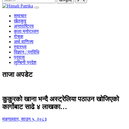
समाचार
खेलकुद
अन्तराष्ट्रिय
कला मनोरञ्जन
रोचक
अर्थ वाणिज्य
स्वास्थ्य
विज्ञान / प्रविधि
प्रवास
लुम्बिनी प्रदेश
ताजा अपडेट
कुकुरको खाना भन्दै अस्ट्रेलिया पठाउन खोजिएको
कार्गोबाट साढे ४ लाखका…
मङ्गलवार, साउन ५, २०८३