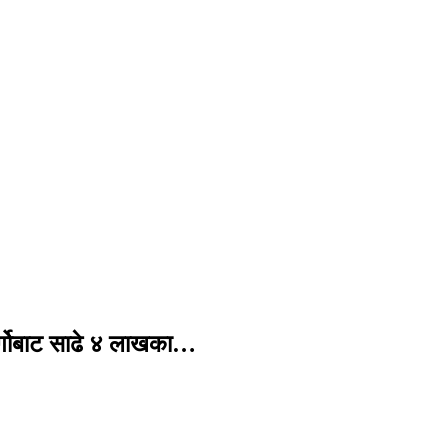
र्गोबाट साढे ४ लाखका…