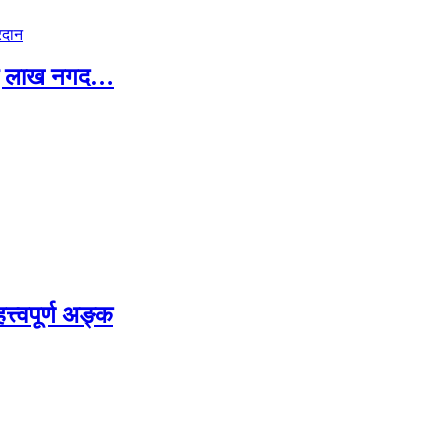
 दुई लाख नगद…
्त्वपूर्ण अङ्क