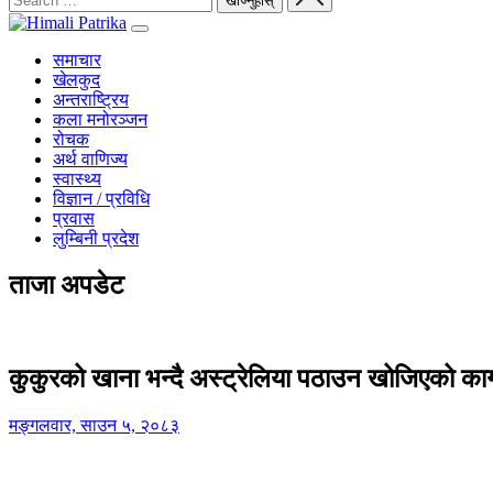
समाचार
खेलकुद
अन्तराष्ट्रिय
कला मनोरञ्जन
रोचक
अर्थ वाणिज्य
स्वास्थ्य
विज्ञान / प्रविधि
प्रवास
लुम्बिनी प्रदेश
ताजा अपडेट
कुकुरको खाना भन्दै अस्ट्रेलिया पठाउन खोजिएको का
मङ्गलवार, साउन ५, २०८३