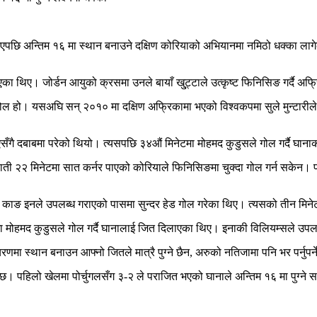
भएपछि अन्तिम १६ मा स्थान बनाउने दक्षिण कोरियाको अभियानमा नमिठो धक्का ल
।
एका थिए। जोर्डन आयुको क्रसमा उनले बायाँ खु्ट्टाले उत्कृष्ट फिनिसिङ गर्दै अ
हो। यसअघि सन् २०१० मा दक्षिण अफ्रिकामा भएको विश्वकपमा सुले मुन्टारीले उ
गै दबाबमा परेको थियो। त्यसपछि ३४औं मिनेटमा मोहमद कुडुसले गोल गर्दै घानाक
ाती २२ मिनेटमा सात कर्नर पाएको कोरियाले फिनिसिङमा चुक्दा गोल गर्न सकेन। 
ि काङ इनले उपलब्ध गराएको पासमा सुन्दर हेड गोल गरेका थिए। त्यसको तीन मिनेट
 मोहमद कुडुसले गोल गर्दै घानालाई जित दिलाएका थिए। इनाकी विलियम्सले उपलब्
ा स्थान बनाउन आफ्नो जितले मात्रै पुग्ने छैन, अरुको नतिजामा पनि भर पर्नुपर्
छ। पहिलो खेलमा पोर्चुगलसँग ३-२ ले पराजित भएको घानाले अन्तिम १६ मा पुग्ने सम