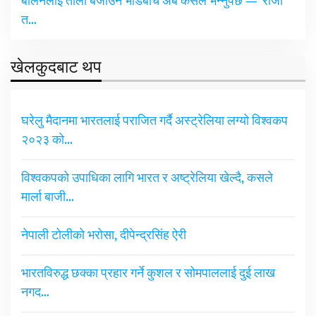
बालेनलाई ताली बजाउने भीडबीच अब कसैले भन्नुपर्छ — ‘राजा
त…
खेलकुदबाट थप
घरेलु मैदानमा भारतलाई पराजित गर्दै अस्ट्रेलिया लग्यो विश्वकप
२०२३ को…
विश्वकपको उपाधिका लागि भारत र अष्ट्रेलिया खेल्दै, कसले
मार्ला बाजी…
नेपाली टोलीको भरोसा, दीपेन्द्रसिंह ऐरी
भारतविरुद्ध छक्का प्रहार गर्ने कुशल र सोमपाललाई दुई लाख
नगद…