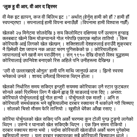
‘लुक हु वी आर, वी आर द ड्रिमर
वी मेक इट ह्यापन्, कज वी बिलिभ इट ।’ अर्थात् (हेर्नुस् हामी को हौं ? हामी हौं
स्वपन्द्रष्टा । सपनालाई हामी विपना बनाउँछौं ।विपनामा हामी विश्वास गर्छौं)
खेलको २७ मिनेटमा सोलदेखि ३ सय किलोमिटर दक्षिणमा पर्ने उल्सान हुन्डाइ
क्लबबाट खेल्ने किम योङग्वानले गोल गरेपछि एकाएक महोल तातियो । किम
कोरियाकै आई लिगको खेल खेल्छन् । शक्तिशाली देशहरुलाई हराउँदै शुक्रबार
नै छिमेकी देश जापान नक आउट चरण पुगिसकेको छ । कोरियालीहरू
जापानलाई भने खासै मन पराउँदैनन् । सन् १९१० देखि दोस्रो विश्व युद्धसम्म
कोरियालाई उपनिवेश बनाएको रिस अहिले पनि उनीहरूमा देखिन्छ ।
‘उरी दो उल्लाखाएदे ओनुल’ हामी पनि माथि जानुपर्छ आज । झिनो स्वरमा
भनेकाथे उनले । शायद उनैलाई विस्वास थिएन होला ।
खेलको निर्धारित समय सकिएर इन्जुरी सयममा कोरियाका उनै स्टार फुटबलर
सोनले अर्का प्रिमियर लिग नै खेल्ने ह्वाङ् हि चाङलाई पास दिए । अन्तत:
कोरियाले पोर्चुगललाई दुई गोल हान्यो । पोर्चुगलले एक मात्रै । अनि त
कोरियाली समर्थकहरू भने खुसियालीमा दरबार स्क्वायर नै थर्काउने गरी चिच्याए
। सोलको चिसो मौसम फेरि तात्तियो । खुसीले धेरैका आँखा रसाए ।
कोरिया पोर्चुगलको खेल सकिए पनि अर्को चरणमा कुन टोली पुग्छ टुङ्गो लागेको
थिएन । उरुग्वे र घानाको खेल सकिएकै थिएन । एक छिन समय रोकियो ।
दरबार स्क्वायर शान्त भयो । पर्दामा कोरियाली खेलाडीले अर्को चरण पुगेकोमा
खुसियाली मनाए । यता दरबार स्क्वायरका सबै कोरियाली चिच्याउन थाले ।