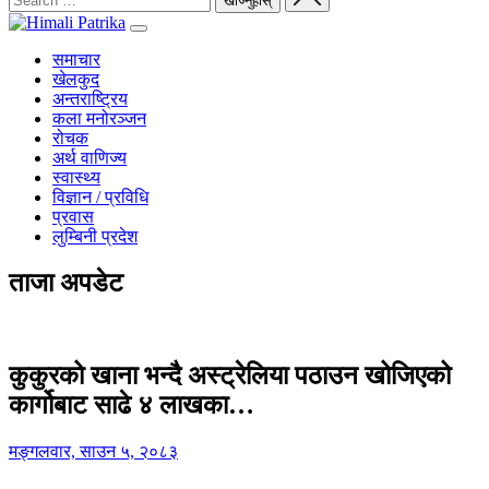
समाचार
खेलकुद
अन्तराष्ट्रिय
कला मनोरञ्जन
रोचक
अर्थ वाणिज्य
स्वास्थ्य
विज्ञान / प्रविधि
प्रवास
लुम्बिनी प्रदेश
ताजा अपडेट
कुकुरको खाना भन्दै अस्ट्रेलिया पठाउन खोजिएको
कार्गोबाट साढे ४ लाखका…
मङ्गलवार, साउन ५, २०८३