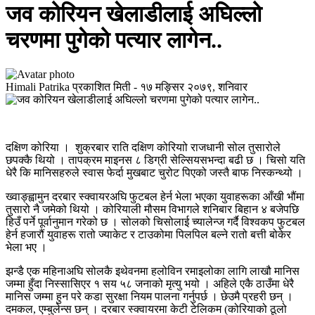
जव कोरियन खेलाडीलाई अघिल्लो
चरणमा पुगेको पत्यार लागेन..
Himali Patrika
प्रकाशित मिती -
१७ मङ्सिर २०७९, शनिवार
दक्षिण कोरिया । शुक्रबार राति दक्षिण कोरियाो राजधानी सोल तुसारोले
छपक्कै थियो । तापक्रम माइनस ८ डिग्री सेल्सियसभन्दा बढी छ । चिसो यति
धेरै कि मानिसहरुले स्वास फेर्दा मुखबाट चुरोट पिएको जस्तै बाफ निस्कन्थ्यो ।
ख्वाङ्ह्वामुन दरबार स्क्वायरअघि फुटबल हेर्न भेला भएका युवाहरूका आँखी भौंमा
तुसारो नै जमेको थियो । कोरियाली मौसम विभागले शनिबार बिहान ४ बजेपछि
हिउँ पर्ने पूर्वानुमान गरेको छ । सोलको चिसोलाई च्यालेन्ज गर्दै विश्वकप फुटबल
हेर्न हजारौं युवाहरू रातो ज्याकेट र टाउकोमा पिलपिल बल्ने रातो बत्ती बोकेर
भेला भए ।
झन्डै एक महिनाअघि सोलकै इथेवनमा हलोविन रमाइलोका लागि लाखौ मानिस
जम्मा हुँदा निस्सासिएर १ सय ५८ जनाको मृत्यु भयो । अहिले एकै ठाउँमा धेरै
मानिस जम्मा हुन परे कडा सुरक्षा नियम पालना गर्नुपर्छ । छेउमै प्रहरी छन् ।
दमकल, एम्बुलेन्स छन् । दरबार स्क्वायरमा केटी टेलिकम (कोरियाको ठूलो