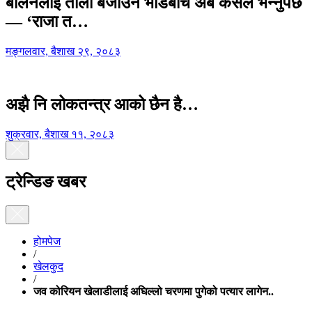
बालेनलाई ताली बजाउने भीडबीच अब कसैले भन्नुपर्छ
— ‘राजा त…
मङ्गलवार, बैशाख २९, २०८३
अझै नि लोकतन्त्र आको छैन है…
शुक्रवार, बैशाख ११, २०८३
ट्रेन्डिङ खबर
होमपेज
/
खेलकुद
/
जव कोरियन खेलाडीलाई अघिल्लो चरणमा पुगेको पत्यार लागेन..