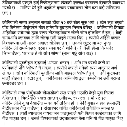
टेलिकममध्ये एक)ले हाई रिजोलुसनमा खेलको प्रत्यक्ष प्रशारण देखाउने व्यवस्था
गरेको छ । मानिस धेरै हुने भएकाले दरबार स्क्वायरमा तीन वटा पर्दा राखिएका
छन् ।
कोरियाली समय अनुसार रातको ठीक १२ बजे खेल सुरु भयो । खेल सुरु भएको
पाँच मिनेटमा पोर्चुगलले गोल हानेपछि युवाहरू निराश देखिए । कोरियाली टिमका
अहिलेका सबैभन्दा ठूला स्टार टोटनह्यामबाट खेल्ने सोन होङमिन नै हुन् । केही
समयअघि क्लबका लागि खेल्दा उनी घाइते भएका थिए । त्यसैले अहिले कतार
विश्वकपमा उनी मास्क लगाएर खेलेका छन् । उनको खुट्टामा बल पुग्दा
कोरियाली समर्थकहरू दरबार स्क्वायर नै थर्किने गरी केही होला कि भनेर
चिच्याउँछन्, ‘साराङ हे यो सोन ओप्पा’ (माया गर्छु सोन दाइ) ।
कोरियाली युवतीहरू दाइलाई ‘ओप्पा’ भन्छन् । अनि मन परेकी केटी वा
प्रमिकाले पनि ‘ओप्पा’ नै भन्छन् । त्यसैले कसले भनेको त्यस अनुसार अर्थ
लाग्छ । सोन कोरियाली युवतीका लागि आइडल ‘ओप्पा’ हुन् । उनी फुटबलर
मात्रै होइनन् । स्टार हुन् । कोरियाका अधिकांश ठूला कम्पनीका उनी ब्रान्ड
एम्बास्डर छन् ।
कोरियाले भन्दा पोर्चुगलकै खेलाडीको खेल राम्रो भएपछि केही युवा निराश
देखिन्छन् । भित्रैदेखि स्वास तान्छन् उनीहरू, स्स्स्स्स । यो स्टाइल
कोरियालीले दु:ख देखाउँदा व्यक्त गर्ने तरिका हो । फेरि युवाहरु हात हल्लाउँदै
बीटीएसका गीत गाउँछन् । संसारभर चर्चित कोरियाली संगीतिक ब्यान्ड छ
बीटीएस । त्यही ब्यान्डका गायक जन जङकुकले यही फिफा वर्ल्डकपका लागि
गीत गाएका छन् । उनले विश्वकपको उद्घाटनका बेला पनि यो गीत गाएका थिए
।