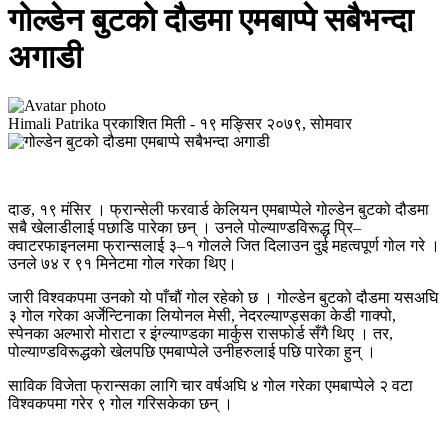
गोल्डेन बुटको दौडमा एमबाप्पे सबैभन्दा
अगाडी
Himali Patrika
प्रकाशित मिती -
१९ मङ्सिर २०७९, सोमवार
दाङ, १९ मंसिर । फ्रान्सेली फरवार्ड केलियन एमबाप्पेले गोल्डेन बुटको दौडमा
सबै खेलाडीलाई पछाडि पारेका छन् । उनले पोल्याण्डविरूद्ध प्रि–
क्वाटरफाइनलमा फ्रान्सलाई ३–१ गोलले जित दिलाउन दुई महत्वपूर्ण गोल गरे ।
उनले ७४ र ९१ मिनेटमा गोल गरेका थिए।
जारी विश्वकपमा उनको यो पाँचौं गोल रहेको छ । गोल्डेन बुटको दौडमा यसअघि
३ गोल गरेका अर्जेन्टिनाका लियोनल मेसी, नेदरल्याण्ड्सका केडी गाक्पो,
स्पेनका अल्भारो मोराटा र इंग्ल्याण्डका मार्कुस रासफोर्ड सँगै थिए । तर,
पोल्याण्डविरूद्धको खेलपछि एमबाप्पेले उनीहरुलाई पछि पारेका हुन् ।
साविक विजेता फ्रान्सका लागि चार वर्षअघि ४ गोल गरेका एमबाप्पेले २ वटा
विश्वकपमा गरेर ९ गोल गरिसकेका छन् ।