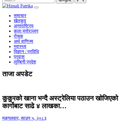
समाचार
खेलकुद
अन्तराष्ट्रिय
कला मनोरञ्जन
रोचक
अर्थ वाणिज्य
स्वास्थ्य
विज्ञान / प्रविधि
प्रवास
लुम्बिनी प्रदेश
ताजा अपडेट
कुकुरको खाना भन्दै अस्ट्रेलिया पठाउन खोजिएको
कार्गोबाट साढे ४ लाखका…
मङ्गलवार, साउन ५, २०८३