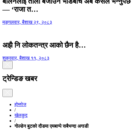
बालेनलाई ताली बजाउने भीडबीच अब कसैले भन्नुपर्छ
— ‘राजा त…
मङ्गलवार, बैशाख २९, २०८३
अझै नि लोकतन्त्र आको छैन है…
शुक्रवार, बैशाख ११, २०८३
ट्रेन्डिङ खबर
होमपेज
/
खेलकुद
/
गोल्डेन बुटको दौडमा एमबाप्पे सबैभन्दा अगाडी